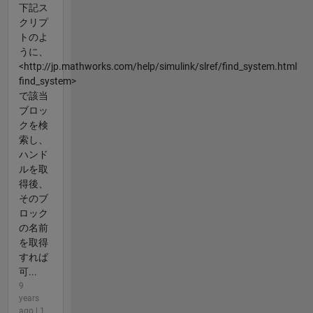
下記ス
クリプ
トのよ
うに、
<http://jp.mathworks.com/help/simulink/slref/find_system.html
find_system>
で該当
ブロッ
クを検
索し、
ハンド
ルを取
得後、
そのブ
ロック
の名前
を取得
すれば
可...
9
years
ago | 1