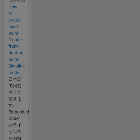
Answered
How
to
create
fixed-
point
C code
from
floating-
point
Simulink
model.
日本語
で回答
させて
頂きま
す。
Embedded
Coder
のライ
センス
をお持