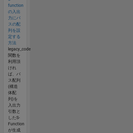
function
の入出
力にバ
スの配
列を設
定する
方法
legacy_code
関数を
利用頂
けれ
ば、バ
ス配列
(構造
体配
列)を
入出力
引数と
したS-
Function
が生成