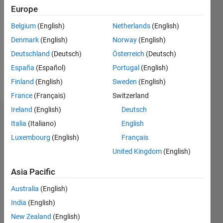
0
Europe
Following:
Belgium
(English)
Netherlands
(English)
0
Denmark
(English)
Norway
(English)
Deutschland
(Deutsch)
Österreich
(Deutsch)
Follow
España
(Español)
Portugal
(English)
Message
Finland
(English)
Sweden
(English)
France
(Français)
Switzerland
Ireland
(English)
Deutsch
Dashboard
Italia
(Italiano)
English
Luxembourg
(English)
Français
Statistics
United Kingdom
(English)
M…
All
Asia Pacific
F…
Australia
(English)
-2
-1
7
6
India
(English)
5
New Zealand
(English)
4