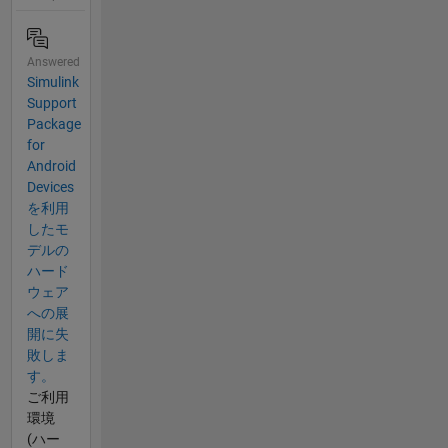
Answered
Simulink
Support
Package
for
Android
Devices
を利用
したモ
デルの
ハード
ウェア
への展
開に失
敗しま
す。
ご利用
環境
(ハー