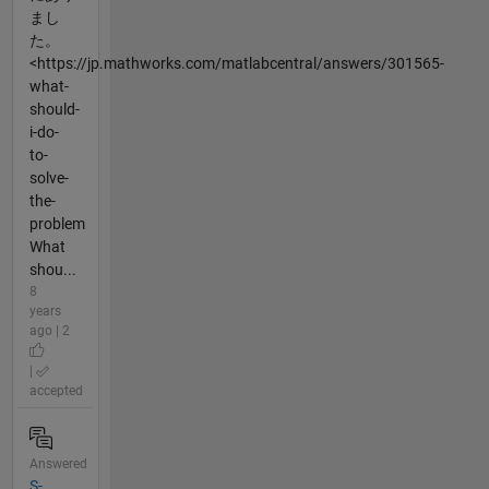
まし
た。
<https://jp.mathworks.com/matlabcentral/answers/301565-
what-
should-
i-do-
to-
solve-
the-
problem
What
shou...
8
years
ago | 2
|
accepted
Answered
S-