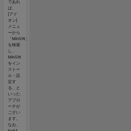
であれ
ば、
[アド
オン]
メニュ
ーから
「MinGW」
を検索
し、
MinGW
をイン
ストー
ル・設
定す
る、と
いった
アプロ
ーチが
ござい
ます。
なお、
lcc64