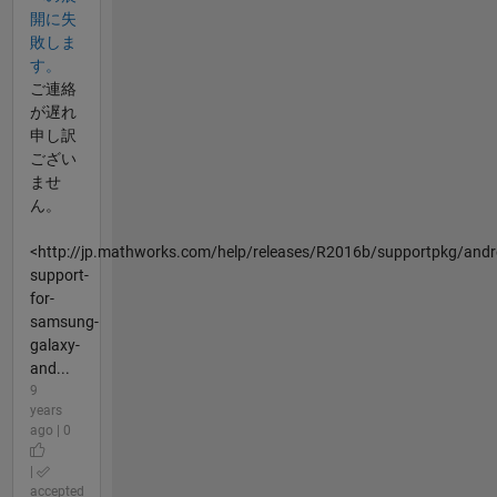
開に失
敗しま
す。
ご連絡
が遅れ
申し訳
ござい
ませ
ん。
<http://jp.mathworks.com/help/releases/R2016b/supportpkg/androi
support-
for-
samsung-
galaxy-
and...
9
years
ago | 0
|
accepted