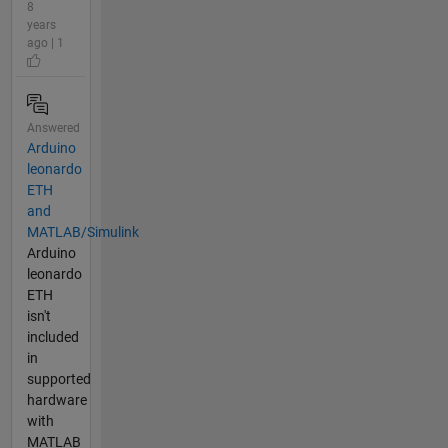
8
years
ago | 1
Answered
Arduino
leonardo
ETH
and
MATLAB/Simulink
Arduino
leonardo
ETH
isn't
included
in
supported
hardware
with
MATLAB