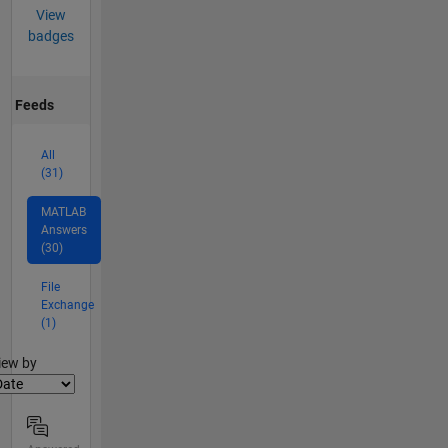
View
badges
Feeds
All
(31)
MATLAB
Answers
(30)
File
Exchange
(1)
lter2
iew by