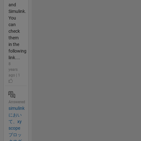
and
Simulink.
You
can
check
them
in the
following
link....
8
years
ago | 1
Answered
simulink
におい
て、xy
scope
ブロッ