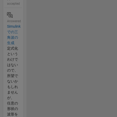
accepted
Answered
Simulink
での三
角波の
生成
定式化
という
わけで
はない
ので、
所望で
ないか
もしれ
ません
が、
任意の
形状の
波形を