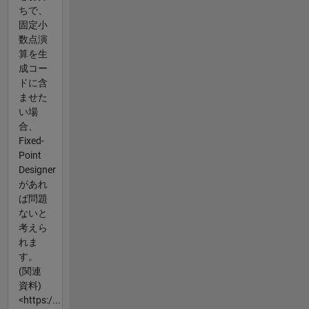
ちで、
固定小
数点演
算を生
成コー
ドに含
ませた
い場
合、
Fixed-
Point
Designer
があれ
ば問題
ないと
考えら
れま
す。
(関連
資料)
<https:/...