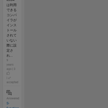
は利用
できる
コンパ
イラが
インス
トール
されて
いない
際に設
定さ
れ...
9
years
ago | 3
|
accepted
Answered
S-