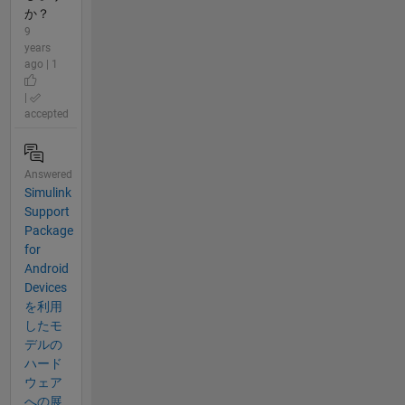
か？
9
years
ago | 1
|
accepted
Answered
Simulink
Support
Package
for
Android
Devices
を利用
したモ
デルの
ハード
ウェア
への展