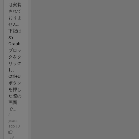
は実装
されて
おりま
せん。
下記は
XY
Graph
ブロッ
クをク
リック
し、
Ctrl+U
ボタン
を押し
た際の
画面
で...
8
years
ago | 0
|