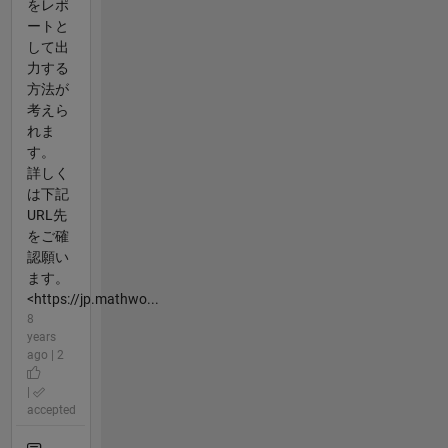
をレポ
ートと
して出
力する
方法が
考えら
れま
す。
詳しく
は下記
URL先
をご確
認願い
ます。
<https://jp.mathwo...
8
years
ago | 2
|
accepted