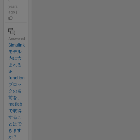
9
years
ago | 1
Answered
Simulink
モデル
内に含
まれる
S-
function
ブロッ
クの名
前を、
matlab
で取得
するこ
とはで
きます
か？