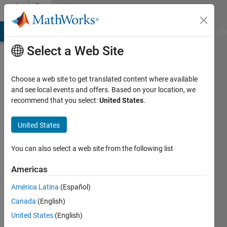
Skip to content
Community
Profile
MATLAB Answers
File Exchange
Cody
AI Chat Playground
Di
Select a Web Site
Choose a web site to get translated content where available
and see local events and offers. Based on your location, we
recommend that you select:
United States
.
Akihiro
Yasuda
United States
You can also select a web site from the following list
MathWorks
Americas
Active
América Latina
(Español)
since
Canada
(English)
2016
United States
(English)
Followers: