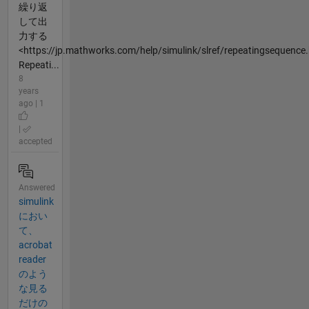
繰り返
して出
力する
<https://jp.mathworks.com/help/simulink/slref/repeatingsequence
Repeati...
8
years
ago | 1
|
accepted
Answered
simulink
におい
て、
acrobat
reader
のよう
な見る
だけの