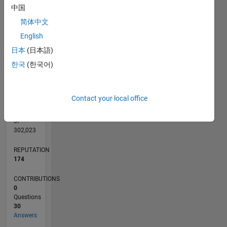
CONTRIBUTIONS
中国
L
3
简体中文
2
English
1
0
日本
(日本語)
10/16
11/17
12/18
01/20
02/21
03/22
04/23
05/24
06/25
07/26
12/17
02/19
04/20
06/21
08/22
10/23
12/24
02/26
02/18
06/19
10/20
02/22
06/23
10/24
L
한국
(한국어)
TIMELINE
Contact your local office
RANK
465
of
302,023
REPUTATION
174
CONTRIBUTIONS
0
Questions
30
Answers