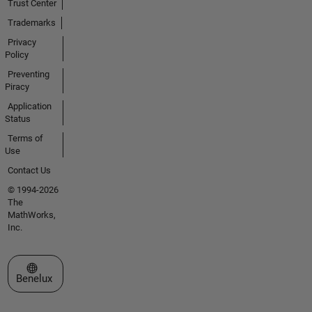
Trust Center
Trademarks
Privacy
Policy
Preventing
Piracy
Application
Status
Terms of
Use
Contact Us
© 1994-2026
The
MathWorks,
Inc.
Select a Web Site
Benelux