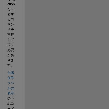
ation' 
をon
とす
るコ
マン
ドを
実行
して
頂く
必要
があ
りま
す。
伝播
信号
ラベ
ルの
表示
の下
記コ
ード