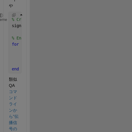
や
% Create an array of handles to every signal line i
heme
signalLines = find_system(gcs,
'FindAll'
,
'on'
,
'type'
% Enable or disable the property for each signal li
for 
i = 1:length(signalLines)
% set(signalLines(i),'signalPropagation',
          set(signalLines(i),
'signalPropagation'
,
'o
end
類似
QA
コマ
ンド
ライ
ンか
ら"伝
播信
号の