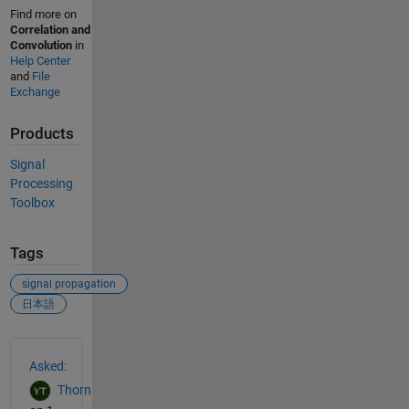
Find more on
Correlation and
Convolution
in
Help Center
and
File
Exchange
Products
Signal
Processing
Toolbox
Tags
signal propagation
日本語
See Also
Asked:
Thorn