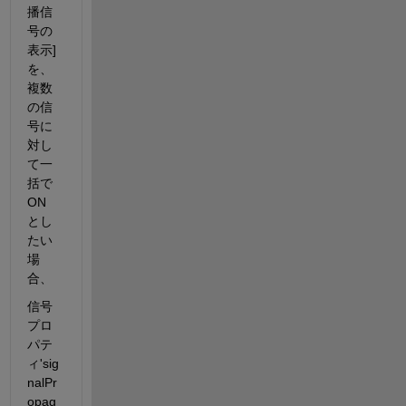
播信
号の
表示]
を、
複数
の信
号に
対し
て一
括で 
ON 
とし
たい
場
合、
信号
プロ
パテ
ィ'sig
nalPr
opag