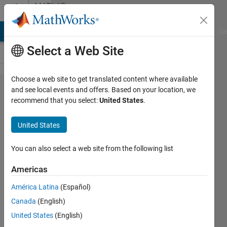
Skip to content
MATLAB
Answers
MATLAB Answers
File Exchange
Cody
AI Chat Playground
Di
Select a Web Site
Choose a web site to get translated content where available
信号ラ
and see local events and offers. Based on your location, we
recommend that you select:
United States
.
ベルの
伝搬を
United States
一括し
て設定
You can also select a web site from the following list
する
Americas
América Latina
(Español)
Thorn
Canada
(English)
1 Apr
United States
(English)
2017