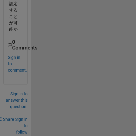
設定
する
こと
が可
能か
0
Comments
Sign in
to
comment.
Sign in to
answer this
question.
Share
Sign in
to
follow