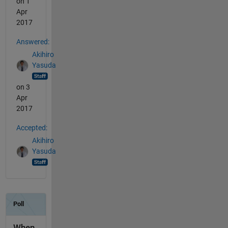
on 1
Apr
2017
Answered:
Akihiro
Yasuda
on 3
Apr
2017
Accepted:
Akihiro
Yasuda