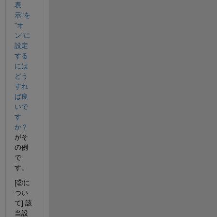
表
示"を
"オ
ン"に
設定
する
には
どう
すれ
ば良
いで
す
か？
がそ
の例
で
す。
[②に
つい
て] 該
当設