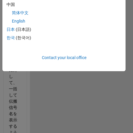
以下
中国
二点
简体中文
につ
いて
English
回答
日本
(日本語)
願い
한국
(한국어)
ま
す。 
①複
Contact your local office
数の
信号
に対
し
て、
一括
して
伝搬
信号
名を
表示
する
よう