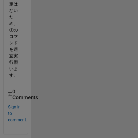
定は
ない
た
め、
①の
コマ
ンド
を適
宜実
行願
いま
す。
0
Comments
Sign in
to
comment.