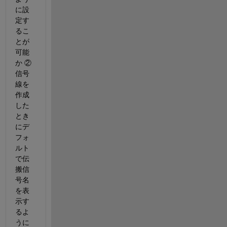
に設
定す
るこ
とが
可能
か ②
信号
線を
作成
した
とき
にデ
フォ
ルト
で伝
搬信
号名
を表
示す
るよ
うに