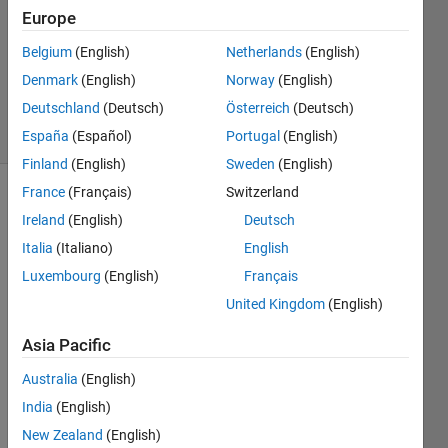
1 Answer
Europe
Answer
Accepted
Belgium
(English)
Netherlands
(English)
Updated
Denmark
(English)
Norway
(English)
3 Apr 2017
Deutschland
(Deutsch)
Österreich
(Deutsch)
13 Views
(30 days)
España
(Español)
Portugal
(English)
Finland
(English)
Sweden
(English)
France
(Français)
Switzerland
Ireland
(English)
Deutsch
Italia
(Italiano)
English
Luxembourg
(English)
Français
United Kingdom
(English)
信号
ラベ
Asia Pacific
ルの
伝搬
Australia
(English)
に関
India
(English)
し
て、
New Zealand
(English)