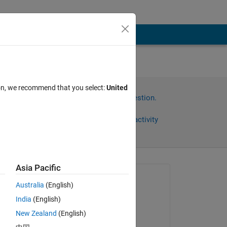
のエ
ion, we recommend that you select:
United
Sign in to answer this question.
Share
Sign in to follow activity
Asia Pacific
Asked:
Australia
(English)
tacazi
India
(English)
on 1 May 2017
とする
New Zealand
(English)
Answered: