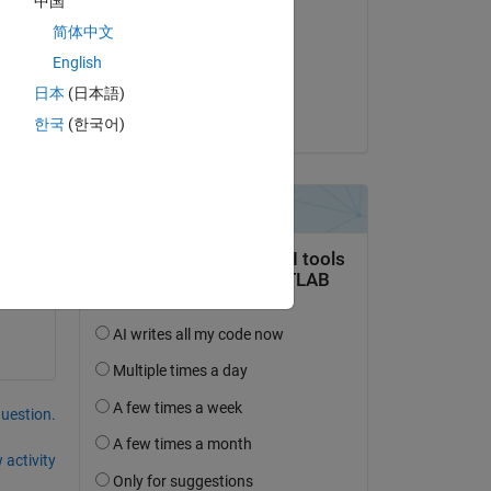
中国
Copy
tacazi
简体中文
on 14 May 2017
\bin/arm-none-linux-gnueabi-gcc -c -MMD -MP -MF
"ev3_comm
English
Accepted:
日本
(日本語)
mmunication.o ev3_communication.c
Akihiro Yasuda
한국
(한국어)
question.
 activity