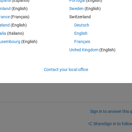
spaña
(Español)
Portugal
(English)
Theme
inland
(English)
Sweden
(English)
R2017a\3P.instrset\ev3sourcerylite.instrset\CodeSourcery
rance
(Français)
Switzerland
reland
(English)
Deutsch
/R2017a/toolbox/target/supportpackages/ev3/src -o ev3_co
talia
(Italiano)
English
 
1
uxembourg
(English)
Français
_communication' 
はエラーのため中止されました。
United Kingdom
(English)
発生しました
:
uts.
エラー
Contact your local office
Sign in to answer this 
Share
Sign in to follow