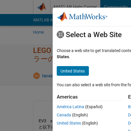
Skip to content
MATLAB Help Center
Community
MATLAB Answers
File Exchange
Cody
AI Cha
Home
Ask
Answer
Browse
MATLAB
Select a Web Site
LEGO mindstorms EV3 
Choose a web site to get translated cont
States
.
ラーの対処法を​教えてくださ
United States
Answer A
tacazi
1 May 2017
4 Answers
You can also select a web site from the fo
Americas
E
América Latina
(Español)
B
Canada
(English)
D
EV3　support package でのサンプルモデルCommu
United States
(English)
D
と以下のようなエラーで止まってしまいます。な