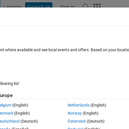
Learning
Sign In
Get MATLAB
t Playground
Discussions
Contests
Blogs
Post
More
 FAQs
More
support package でモデルをビルドした​時
ent where available and see local events and offers. Based on your locat
い
ccepted
Updated 14 May 2017
5 Views (30 days)
llowing list
urope
elgium
(English)
Netherlands
(English)
0 votes
Open in MATLAB Online
enmark
(English)
Norway
(English)
nicating with LEGO MINDSTORMS EV3 Hardwareをビルドしよう
eutschland
(Deutsch)
Österreich
(Deutsch)
にが原因でしょうか？