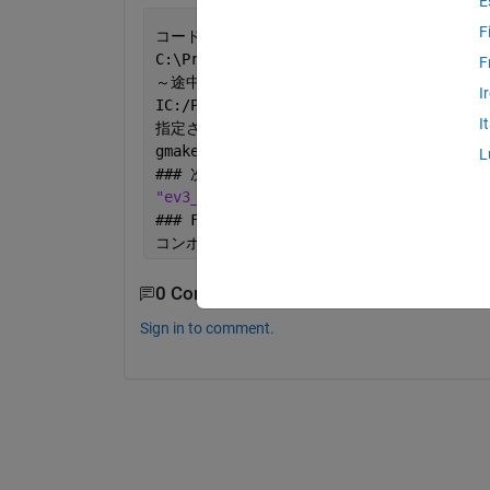
E
F
コード生成
C:\ProgramData\MATLAB\SupportPackages\
F
～途中省略～
I
IC:/ProgramData/MATLAB/SupportPackages
I
指定されたパスが見つかりません。
gmake: *** [ev3_communication.o] Error
L
### 次のモデルに対するビルド プロセス
:
'ev3
"ev3_communication" 
のビルド中にエラーが
### 
Failed 
to generate all binary outp
コンポーネント
:Simulink | 
カテゴリ
:Model 
0 Comments
Sign in to comment.