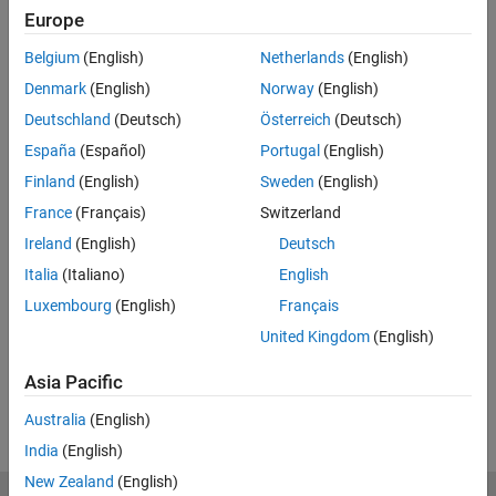
Europe
Related Resources
Belgium
(English)
Netherlands
(English)
Feedback
Denmark
(English)
Norway
(English)
Deutschland
(Deutsch)
Österreich
(Deutsch)
UP NEXT:
España
(Español)
Portugal
(English)
Sensitivity Analysis with MATLAB
Finland
(English)
Sweden
(English)
for Student Competitions
France
(Français)
Switzerland
Ireland
(English)
Deutsch
19:42
Italia
(Italiano)
English
Video length is 19:42
Luxembourg
(English)
Français
View full series
(5 Videos)
United Kingdom
(English)
RELATED VIDEOS:
Asia Pacific
View more related videos
Australia
(English)
India
(English)
New Zealand
(English)