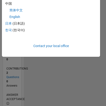
中国
0
简体中文
01/23
06/23
11/23
04/24
09/24
02/25
07/25
12/25
05/26
07/23
01/24
07/24
01/25
01/26
07/26
L
English
TIMELINE
日本
(日本語)
한국
(한국어)
RANK
181,086
of
Contact your local office
302,025
REPUTATION
0
CONTRIBUTIONS
2
Questions
0
Answers
ANSWER
ACCEPTANCE