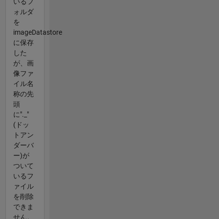
いるフ
ォルダ
を
imageDatastore
に保存
した
が、画
像ファ
イル名
称の先
頭
に"._"
(ドッ
トアン
ダーバ
ー)が
ついて
いるフ
ァイル
を削除
できま
せん。