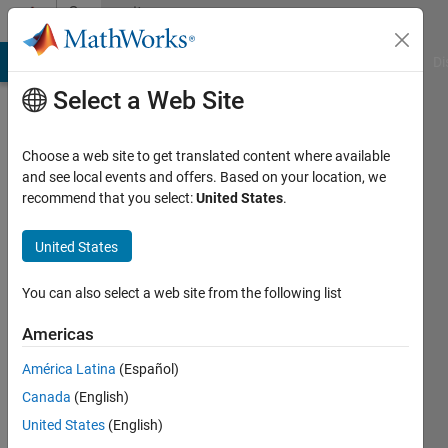
Skip to content
Community
Profile
MATLAB Answers
File Exchange
Cody
AI Chat Playground
Di
Select a Web Site
Choose a web site to get translated content where available
and see local events and offers. Based on your location, we
recommend that you select:
United States
.
翔
United States
Last
seen: 3
years
You can also select a web site from the following list
ago
|
Active
Americas
since
América Latina
(Español)
2023
Canada
(English)
Followers:
United States
(English)
0