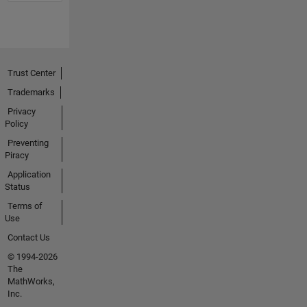
Trust Center
Trademarks
Privacy
Policy
Preventing
Piracy
Application
Status
Terms of
Use
Contact Us
© 1994-2026
The
MathWorks,
Inc.