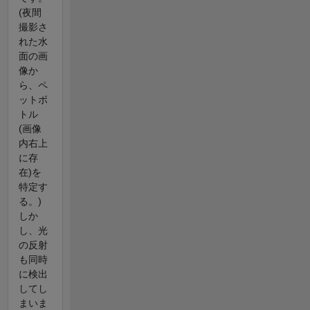
(夜間
撮影さ
れた水
面の画
像か
ら、ペ
ットボ
トル
(画像
内右上
に存
在)を
特定す
る。)
しか
し、光
の反射
も同時
に検出
してし
まいま