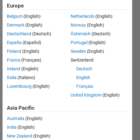
Following:
Europe
0
Belgium
(English)
Netherlands
(English)
Denmark
(English)
Norway
(English)
Follow
Deutschland
(Deutsch)
Österreich
(Deutsch)
España
(Español)
Portugal
(English)
Finland
(English)
Sweden
(English)
Dashboard
France
(Français)
Switzerland
Ireland
(English)
Deutsch
Statistics
Italia
(Italiano)
English
M…
Luxembourg
(English)
Français
United Kingdom
(English)
-2
-1
4
3
Asia Pacific
CONTRIBUTIONS
2
Australia
(English)
L
India
(English)
1
New Zealand
(English)