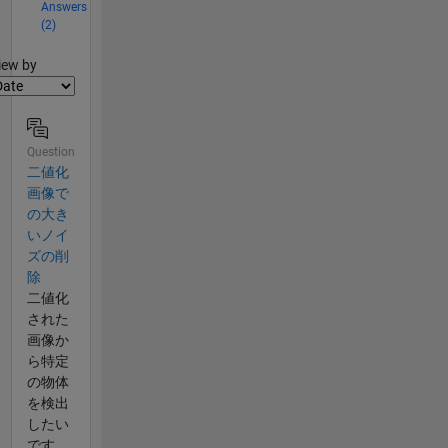
Answers
(2)
lter2
iew by
Question
二値化
画像で
の大き
いノイ
ズの削
除
二値化
された
画像か
ら特定
の物体
を検出
したい
です。