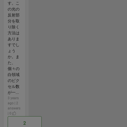
す。こ
の光の
反射部
分を取
り除く
方法は
ありま
すでし
ょう
か。ま
た、
個々の
白領域
のピク
セル数
が一...
3 years
ago | 2
answers
| 0
2