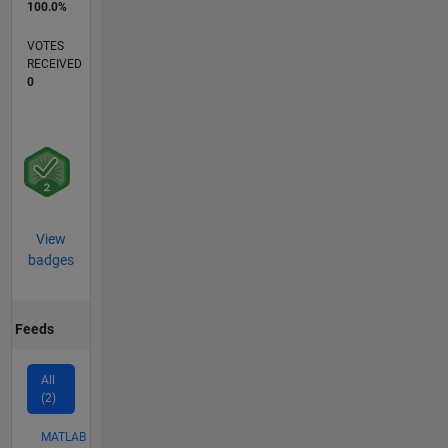
100.0%
VOTES
RECEIVED
0
View
badges
Feeds
All
(2)
MATLAB