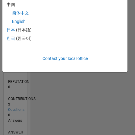
1
中国
简体中文
0
English
07/23
11/23
03/24
07/24
11/24
03/25
07/25
11/25
03/26
07/26
12/23
05/24
10/24
08/25
01/26
06/26
01/24
01/25
L
日本
(日本語)
TIMELINE
한국
(한국어)
RANK
Contact your local office
189,066
of
302,025
REPUTATION
0
CONTRIBUTIONS
2
Questions
0
Answers
ANSWER