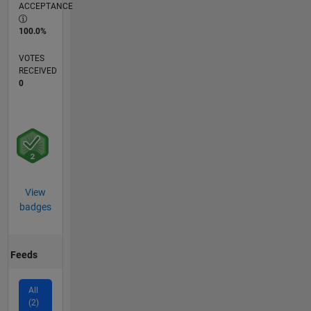
ACCEPTANCE
100.0%
VOTES
RECEIVED
0
View
badges
Feeds
All
(2)