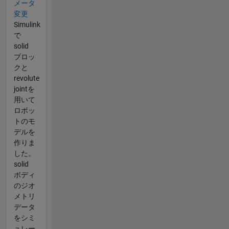
メータ
変更
Simulink
で
solid
ブロッ
クと
revolute
jointを
用いて
ロボッ
トのモ
デルを
作りま
した。
solid
ボディ
のジオ
メトリ
データ
をシミ
ュレー