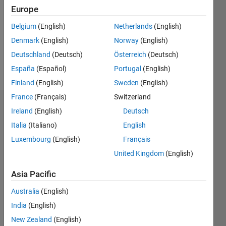
Followers:
Europe
0
Following:
Belgium
(English)
Netherlands
(English)
0
Denmark
(English)
Norway
(English)
Deutschland
(Deutsch)
Österreich
(Deutsch)
Follow
España
(Español)
Portugal
(English)
Finland
(English)
Sweden
(English)
France
(Français)
Switzerland
Dashboard
Ireland
(English)
Deutsch
Italia
(Italiano)
English
Statistics
Luxembourg
(English)
Français
M…
United Kingdom
(English)
-2
-1
4
3
Asia Pacific
Australia
(English)
CONTRIBUTIONS
2
India
(English)
L
New Zealand
(English)