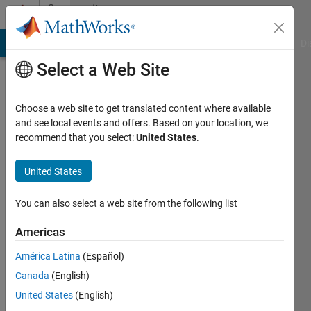
Skip to content
Community
Profile
MATLAB Answers
File Exchange
Cody
AI Chat Playground
Di
Select a Web Site
Choose a web site to get translated content where available
and see local events and offers. Based on your location, we
recommend that you select:
United States
.
Yuji
Maeda
United States
Last
You can also select a web site from the following list
seen: 5
months
Americas
ago
América Latina
(Español)
|
Active
since
Canada
(English)
2023
United States
(English)