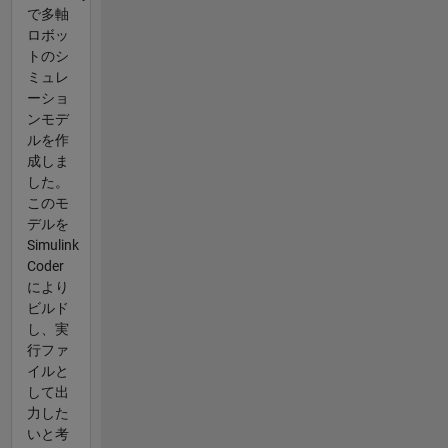
で多軸
ロボッ
トのシ
ミュレ
ーショ
ンモデ
ルを作
成しま
した。
このモ
デルを
Simulink
Coder
により
ビルド
し、実
行ファ
イルと
して出
力した
いと考