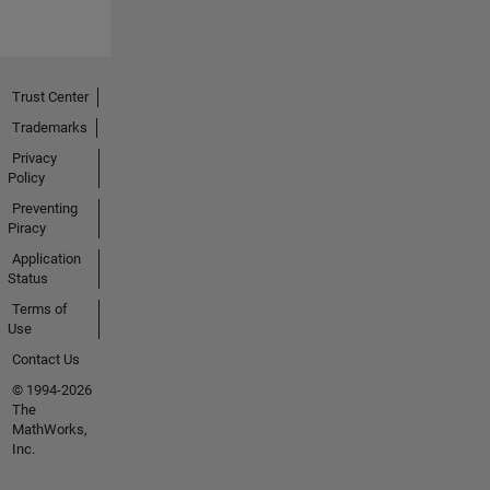
Trust Center
Trademarks
Privacy
Policy
Preventing
Piracy
Application
Status
Terms of
Use
Contact Us
© 1994-2026
The
MathWorks,
Inc.