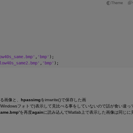
Theme
ow40s_same.bmp'
,
'bmp'
);
low40s_same2.bmp'
,
'bmp'
);
ある画像と、
hpassimg
をimwrite()で保存した画
ばWindowsフォトで)表示して見比べる事をしていないので話が食い違っ
same.bmp'
を再度
again
に読み込んでMatlab上で表示した画像は同じに
？