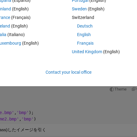
spaña
(Español)
Portugal
(English)
atlab上で表示されてる画像です。
inland
(English)
Sweden
(English)
rance
(Français)
Switzerland
reland
(English)
Deutsch
talia
(Italiano)
English
uxembourg
(English)
Français
Theme
United Kingdom
(English)
bmp"
);
,
'bmp'
);
Contact your local office
Theme
e.bmp'
,
'bmp'
);
me2.bmp'
,
'bmp'
)
ass)したイメージを引く