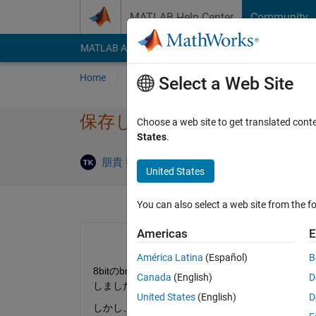
Skip to content
MATLAB Help Center
Community
MATLAB Answers
File Exchange
Cody
AI Cha
Home
Ask
Answer
Browse
MATLAB
Select a Web Site
保存した画像が白飛びしたよ
Choose a web site to get translated cont
States
.
Answer 
朋貴 熊田
1 Aug 2021
1 Answer
United States
You can also select a web site from the fo
Americas
E
América Latina
(Español)
B
8bitのbmpファイルを読み込み、ガウシアン
Canada
(English)
D
しました。
United States
(English)
D
しかし、保存した画像がMatlab上で表示され