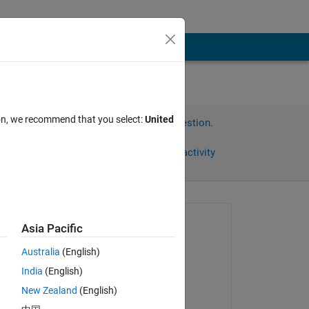
ion, we recommend that you select:
United
Sign in to answer this question.
Share
Sign in to follow activity
omments
Asked:
Asia Pacific
朋貴 熊田
Australia
(English)
on 1 Aug 2021
保存
India
(English)
Commented:
New Zealand
(English)
何な
朋貴 熊田