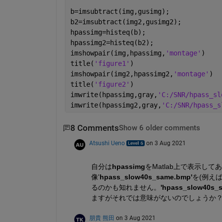
b=imsubtract(img,gusimg);
b2=imsubtract(img2,gusimg2);
hpassimg=histeq(b);
hpassimg2=histeq(b2);
imshowpair(img,hpassimg,
'montage'
)
title(
'figure1'
)
imshowpair(img2,hpassimg2,
'montage'
)
title(
'figure2'
)
imwrite(hpassimg,gray,
'C:/SNR/hpass_sl
imwrite(hpassimg2,gray,
'C:/SNR/hpass_s
8 Comments
Show 6 older comments
Atsushi Ueno
on 3 Aug 2021
自分は
hpassimg
をMatlab上で表示して
像'
hpass_slow40s_same.bmp'
を(例え
るのかも知れません。
'hpass_slow40s_
ますがそれでは意味がないのでしょうか
朋貴 熊田
on 3 Aug 2021