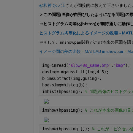
@和神 水ノ江
さんが間接的に教えて下さいました。
＞この問題(画像が白飛びしたようになる問題)の
⇒ヒストグラム均等化(histeq)が期待通りに動
ヒストグラム均等化によるイメージの改善 - MATLAB & 
⇒そして、imshowpair関数がこの本来の原因を
イメージ間の差の比較 - MATLAB imshowpair - Ma
img=imread(
'slow40s_same.bmp'
,
"bmp"
);
gusimg=imgaussfilt(img,4.5);
b=imsubtract(img,gusimg);
hpassimg=histeq(b);
imhist(hpassimg); 
% 問題画像のヒストグラム
imshow(hpassimg); 
% これが本来の画像の見え
imshow(hpassimg,[]); 
% これが「ピクセル