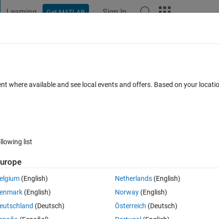
Learning
Sign In
Get MATLAB
t Playground
Discussions
Contests
Blogs
Post
More
 FAQs
More
うになる問題
ent where available and see local events and offers. Based on your locat
Accepted
Updated 4 Aug 2021
3 Views (30 days)
llowing list
Show older c
urope
0 votes
Open in MATLAB Online
elgium
(English)
Netherlands
(English)
フィルタを適応し、原画像から処理後の画像を引き算してその後その画像を
enmark
(English)
Norway
(English)
eutschland
(Deutsch)
Österreich
(Deutsch)
ている画像とコントラスとが全く違うものになりました。この問題の原因は