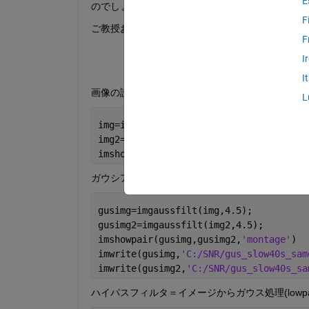
E
のでしょうか？写真左が保存した画像で、写真右がM
F
ご教授お願いいたします。
F
I
I
画像の読み込み
L
img=imread(
'C:/SNR/slow40s_same.bmp'
,
"
img2=imread(
'c:/SNR/slow40s_same2.bmp'
imshowpair(img,img2,
'montage'
)
ガウシアンフィルタ適応
gusimg=imgaussfilt(img,4.5);
gusimg2=imgaussfilt(img2,4.5);
imshowpair(gusimg,gusimg2,
'montage'
)
imwrite(gusimg,
'C:/SNR/gus_slow40s_sam
imwrite(gusimg2,
'C:/SNR/gus_slow40s_sa
ハイパスフィルタ＝イメージからガウス処理(lowp