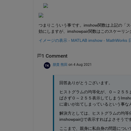
つまりこういう事です。imshow関数は上記の「スケー
効にしますが、imshowpair関数はこのスケ
イメージの表示 - MATLAB imshow - MathWorks
1 Comment
朋貴 熊田
on 4 Aug 2021
回答ありがとうございます。
ヒストグラムの均等化が、０～２５５
ばさず０～２５５表示してしまうImsh
に違いが出てしまっているという事な
解決方としては、ヒストグラムの均等
imshowpair()で表示すればよさそう
ここまで、親身に私自身の問題につい