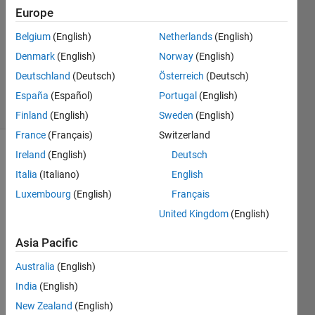
Europe
1 Answer
Answer
Belgium
(English)
Netherlands
(English)
Accepted
Denmark
(English)
Norway
(English)
Updated
Deutschland
(Deutsch)
Österreich
(Deutsch)
7 Jul 2021
2 Views
España
(Español)
Portugal
(English)
(30 days)
Finland
(English)
Sweden
(English)
France
(Français)
Switzerland
Ireland
(English)
Deutsch
Italia
(Italiano)
English
Luxembourg
(English)
Français
United Kingdom
(English)
Asia Pacific
matla
bのプ
Australia
(English)
ログ
India
(English)
ラム
の中
New Zealand
(English)