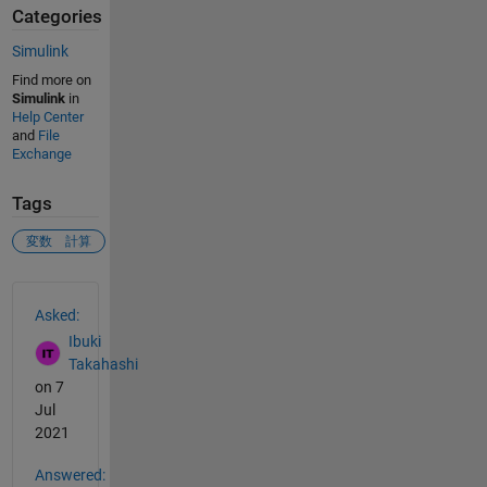
Categories
Simulink
Find more on
Simulink
in
Help Center
and
File
Exchange
Tags
変数 計算
See Also
Asked:
Ibuki
Takahashi
on 7
Jul
2021
Answered: