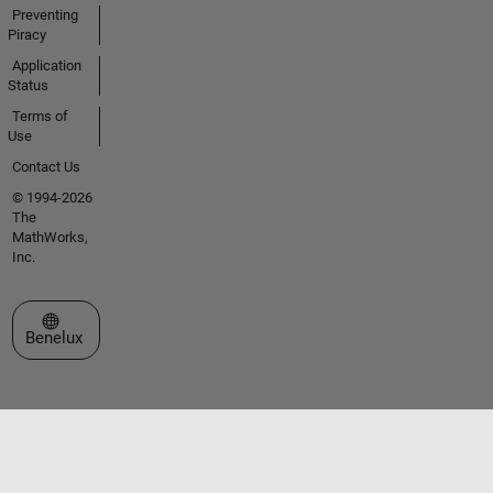
Preventing
Piracy
Application
Status
Terms of
Use
Contact Us
© 1994-2026
The
MathWorks,
Inc.
Select a Web Site
Benelux