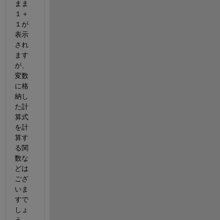
まま
１＋
１が
表示
され
ます
が、
変数
に格
納し
た計
算式
を計
算す
る関
数な
どは
ござ
いま
すで
しょ