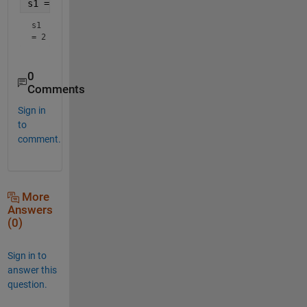
s1 = str2num(s)
s1 
= 2
0
Comments
Sign in
to
comment.
More
Answers
(0)
Sign in to
answer this
question.