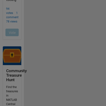
Community
Treasure
Hunt
Find the
treasures
in
MATLAB
Central