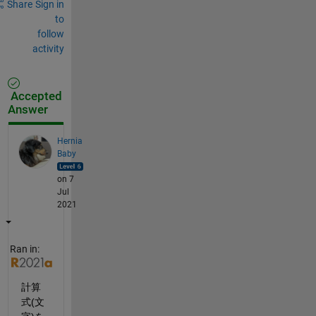
Share
Sign in
to
follow
activity
Accepted
Answer
Hernia
Baby
on 7
Jul
2021
Ran in:
計算
式(文