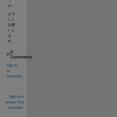
う
か。
よろ
しく
お願
いし
ま
す。
0
Comments
Sign in
to
comment.
Sign in to
answer this
question.