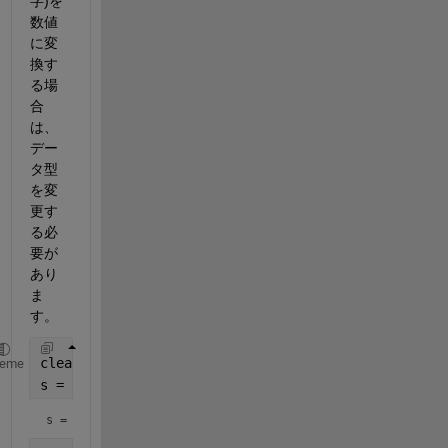
字)を
数値
に変
換す
る場
合
は、
デー
タ型
を変
更す
る必
要が
あり
ま
す。
clear,clc;
heme
s = 
"1 + 1"
s = 
"1 + 1"