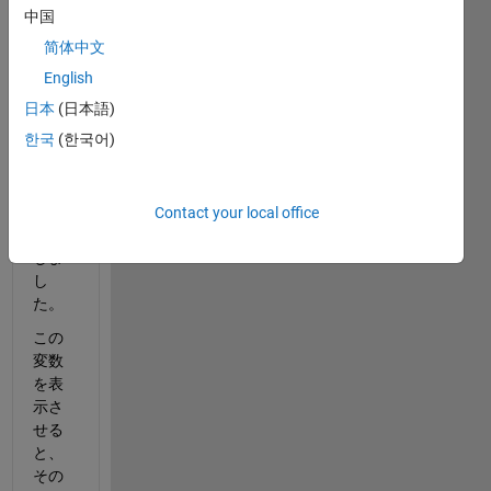
で、i
中国
とい
简体中文
う変
数の
English
中に
日本
(日本語)
１＋
한국
(한국어)
１と
いう
計算
式を
Contact your local office
格納
しま
し
た。
この
変数
を表
示さ
せる
と、
その