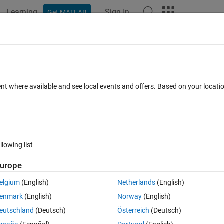
Learning
Sign In
Get MATLAB
t Playground
Discussions
Contests
Blogs
Post
More
 FAQs
More
パラメータを確​認する方法
ent where available and see local events and offers. Based on your locat
 2021
11 Views (30 days)
llowing list
urope
0 votes
Open in MATLAB Online
elgium
(English)
Netherlands
(English)
99007-
enmark
(English)
Norway
(English)
p1によってどのように補完されたかを確認する方法はないでしょうか。
eutschland
(Deutsch)
Österreich
(Deutsch)