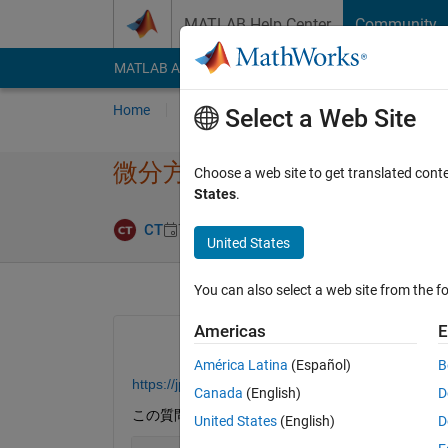
Skip to content
MATLAB Help Center
Community
MATLAB Answers
File Exchange
Cody
AI Cha
Home
Ask
Answer
Browse
MATLAB
Select a Web Site
微分方程式の補完され​た時変
Choose a web site to get translated cont
States
.
Updated 10 Jun
CT
7 Jun 2021
1 Answer
United States
You can also select a web site from the fo
Americas
E
América Latina
(Español)
B
https://jp.mathworks.com/matlabcentral/answers/
Canada
(English)
D
この質問で扱われている時変パラメータがinter
United States
(English)
D