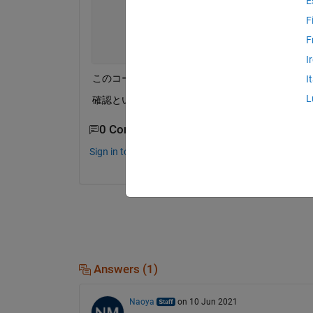
E
function 
dydt1 = myODE1(t1,y1) 
F
        ft = interp1(tv, ftv, t1,
'spli
        dydt1 = - ft *y1;             
F
end 
I
このコードにおけるftを確認したいです。
I
L
確認というのはグラフでプロットするなど元の時
0 Comments
Sign in to comment.
Answers (1)
Naoya
on 10 Jun 2021