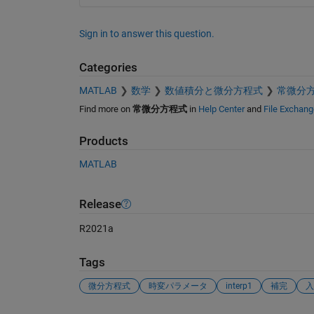
Sign in to answer this question.
Categories
MATLAB
数学
数値積分と微分方程式
常微分
Find more on
常微分方程式
in
Help Center
and
File Exchang
Products
MATLAB
Release
R2021a
Tags
微分方程式
時変パラメータ
interp1
補完
入