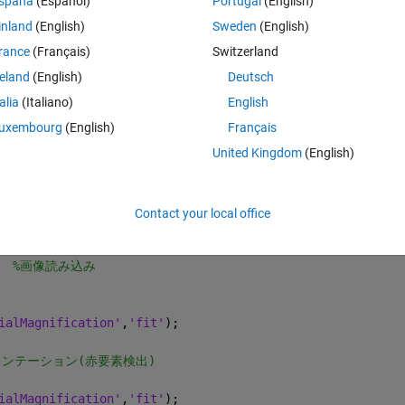
spaña
(Español)
Portugal
(English)
inland
(English)
Sweden
(English)
rance
(Français)
Switzerland
reland
(English)
Deutsch
すが、この方法以外で、できれば、描いた青のラインを用いることがで
talia
(Italiano)
English
uxembourg
(English)
Français
381849-
United Kingdom
(English)
。
Contact your local office
Theme
  
%画像読み込み
ialMagnification'
,
'fit'
);
メンテーション(赤要素検出)
ialMagnification'
,
'fit'
);