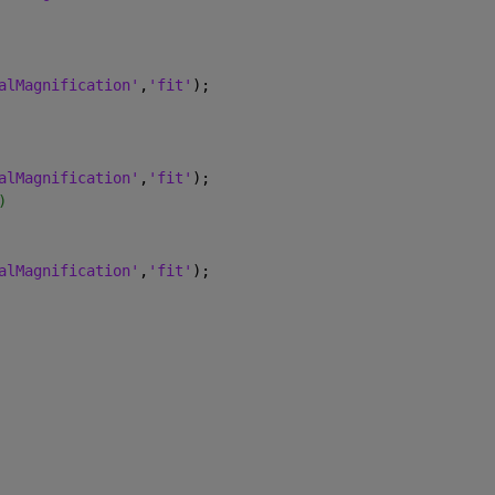
alMagnification'
,
'fit'
);
alMagnification'
,
'fit'
);
)
alMagnification'
,
'fit'
);