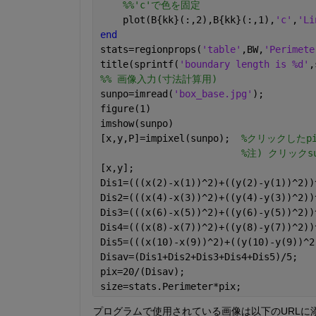
%%'c'で色を固定
    plot(B{kk}(:,2),B{kk}(:,1),
'c'
,
'Li
end
stats=regionprops(
'table'
,BW,
'Perimete
title(sprintf(
'boundary length is %d'
,
%% 画像入力(寸法計算用)
sunpo=imread(
'box_base.jpg'
);
figure(1)
imshow(sunpo)
[x,y,P]=impixel(sunpo);  
%クリックしたpi
%注) クリックs
[x,y];                                
Dis1=(((x(2)-x(1))^2)+((y(2)-y(1))^2))
Dis2=(((x(4)-x(3))^2)+((y(4)-y(3))^2))
Dis3=(((x(6)-x(5))^2)+((y(6)-y(5))^2))
Dis4=(((x(8)-x(7))^2)+((y(8)-y(7))^2))
Dis5=(((x(10)-x(9))^2)+((y(10)-y(9))^2
Disav=(Dis1+Dis2+Dis3+Dis4+Dis5)/5;   
pix=20/(Disav);                       
size=stats.Perimeter*pix;
プログラムで使用されている画像は以下のURLに