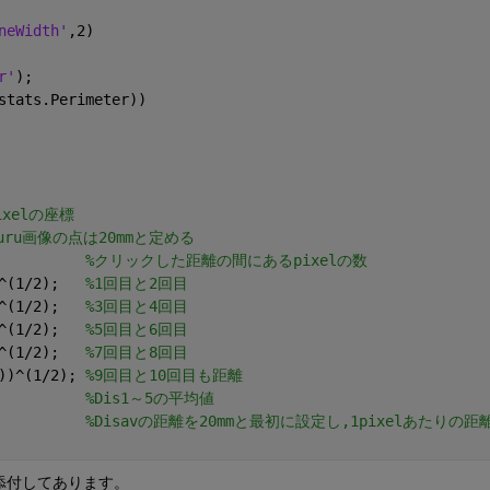
neWidth'
,2)
r'
);
stats.Perimeter))
xelの座標
uru画像の点は20mmと定める
          
%クリックした距離の間にあるpixelの数
^(1/2);   
%1回目と2回目 
^(1/2);   
%3回目と4回目
^(1/2);   
%5回目と6回目
^(1/2);   
%7回目と8回目
))^(1/2); 
%9回目と10回目も距離
          
%Dis1～5の平均値
          
%Disavの距離を20mmと最初に設定し,1pixelあたりの距
添付してあります。