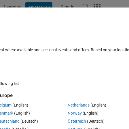
Learning
Sign In
Get MATLAB
t Playground
Discussions
Contests
Blogs
Post
More
 FAQs
More
最短の部分を算​出することはできます​
ent where available and see local events and offers. Based on your locat
ated 4 Dec 2019
4 Views (30 days)
llowing list
urope
0 votes
Open in MATLAB Online
elgium
(English)
Netherlands
(English)
描かせたものです。
enmark
(English)
Norway
(English)
の最長の長さ、緑の線の短手方向の最短の長さを算出するプログラムは
eutschland
(Deutsch)
Österreich
(Deutsch)