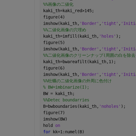
%%画像の二値化
kaki_th=kaki_red>145;
figure(4)
imshow(kaki_th,
'Border'
,
'tight'
,
'Initi
%%二値化画像の穴埋め
kaki_th=imfill(kaki_th,
'holes'
);
figure(5)
imshow(kaki_th,
'Border'
,
'tight'
,
'Initi
%%二値化画像のクリーンナップ(周囲の白を除去
kaki_th=bwareafilt(kaki_th,1);
figure(6)
imshow(kaki_th,
'Border'
,
'tight'
,
'Initi
%%牡蠣の二値化画像の外周に色付け
% BW=imbinarize(I);
BW = kaki_th;
%%Detec boundarries
B=bwboundaries(kaki_th,
'noholes'
);
figure(7)
imshow(BW)
hold 
on
for 
kk=1:numel(B)