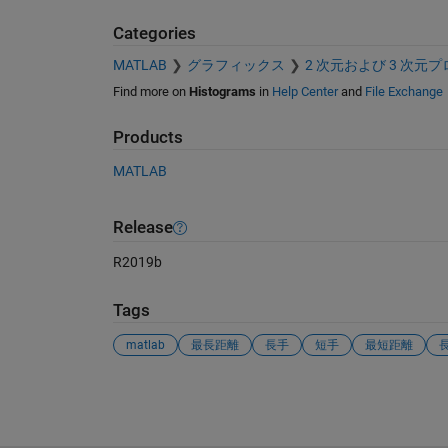
Categories
MATLAB
グラフィックス
2 次元および 3 次元
Find more on
Histograms
in
Help Center
and
File Exchange
Products
MATLAB
Release
R2019b
Tags
matlab
最長距離
長手
短手
最短距離
See Also