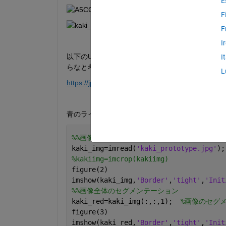
E
F
F
I
以下のURLにおいて、近しいことをしているので
I
らなと考えています。
L
https://jp.mathworks.com/matlabcentral/answers/
青のラインを引くプログラムは以下に添付します
%%画像入力
kaki_img=imread(
'kaki_prototype.jpg'
);
%kakiimg=imcrop(kakiimg)
figure(2)
imshow(kaki_img,
'Border'
,
'tight'
,
'Init
%%画像全体のセグメンテーション
kaki_red=kaki_img(:,:,1);  
%画像のセグ
figure(3)
imshow(kaki_red,
'Border'
,
'tight'
,
'Init