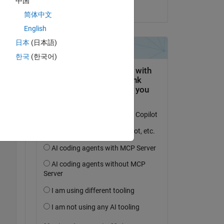
中国
on 4 Dec 2019
简体中文
English
日本
(日本語)
きた
한국
(한국어)
Copy