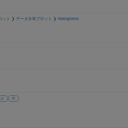
プロット
データ分布プロット
Histograms
長さ
円