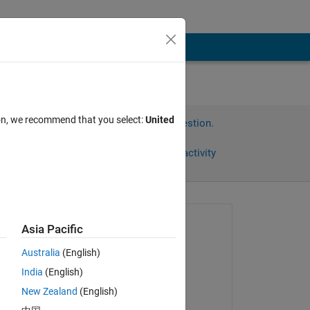
か。
ion, we recommend that you select:
United
Sign in to answer this question.
Share
Sign in to follow activity
Asked:
Asia Pacific
Nagae Ryoya
Australia
(English)
on 3 Dec 2019
India
(English)
Commented:
あり
New Zealand
(English)
Kenta