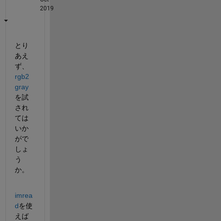
2019
とり
あえ
ず、
rgb2
gray
を試
され
ては
いか
がで
しょ
う
か。
imrea
d
を使
えば