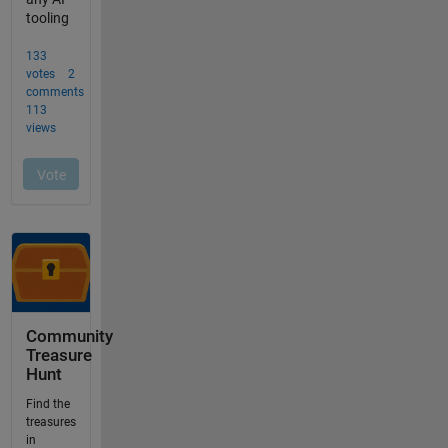
Community
Treasure
Hunt
Find the
treasures
in