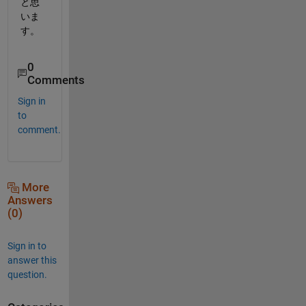
と思
いま
す。
0
Comments
Sign in
to
comment.
More
Answers
(0)
Sign in to
answer this
question.