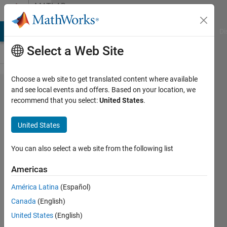
Skip to content
MATLAB
Answers
MATLAB Answers
File Exchange
Cody
AI Chat Playground
Di
Select a Web Site
Choose a web site to get translated content where available
.jpgのカ
and see local events and offers. Based on your location, we
recommend that you select:
United States
.
ラー画
像​
United States
を、.png
のグレ
You can also select a web site from the following list
ー​スケ
Americas
ール画
América Latina
(Español)
像に変
Canada
(English)
換す​る
United States
(English)
方法は