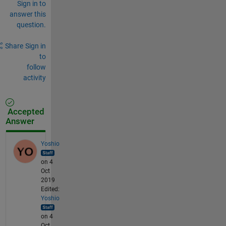
Sign in to
answer this
question.
Share
Sign in
to
follow
activity
Accepted
Answer
Yoshio
on 4
Oct
2019
Edited:
Yoshio
on 4
Oct