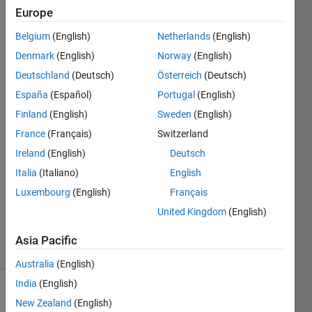
ありま
Europe
すか？​
Belgium
(English)
Netherlands
(English)
？
Denmark
(English)
Norway
(English)
Deutschland
(Deutsch)
Österreich
(Deutsch)
Nagae
España
(Español)
Portugal
(English)
Ryoya
Finland
(English)
Sweden
(English)
4 Oct
France
(Français)
Switzerland
2019
Ireland
(English)
Deutsch
1 Answer
Answer
Italia
(Italiano)
English
Accepted
Luxembourg
(English)
Français
Updated
United Kingdom
(English)
4 Oct 2019
6 Views
Asia Pacific
(30 days)
Australia
(English)
India
(English)
New Zealand
(English)