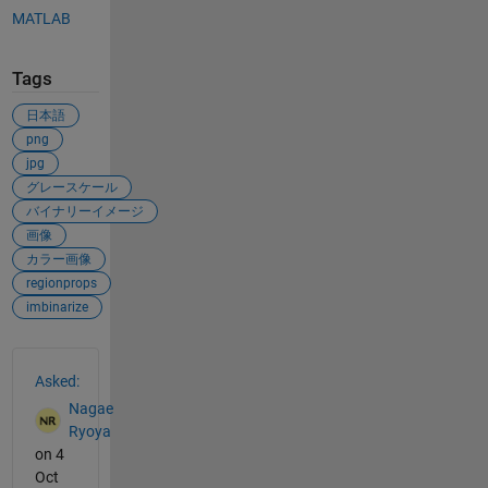
MATLAB
Tags
日本語
png
jpg
グレースケール
バイナリーイメージ
画像
カラー画像
regionprops
imbinarize
See Also
Asked:
Nagae
Ryoya
on 4
Oct