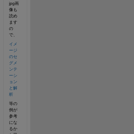
jpg画
像も
読め
ます
の
で、
イメ
ージ
のセ
グメ
ンテ
ーシ
ョン
と解
析
等の
例が
参考
にな
るか