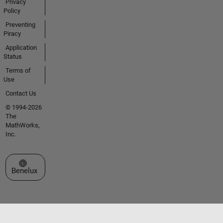
Privacy
Policy
Preventing
Piracy
Application
Status
Terms of
Use
Contact Us
© 1994-2026
The
MathWorks,
Inc.
Select a Web Site
Benelux