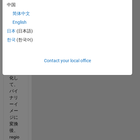
中国
简体中文
English
.jpg
日本
(日本語)
のカ
ラー
한국
(한국어)
画像
をグ
レー
Contact your local office
スケ
ール
化し
て、
バイ
ナリ
ーイ
メー
ジに
変換
後、
regio