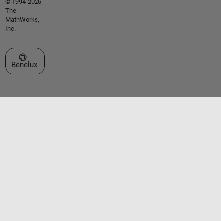
© 1994-2026
The
MathWorks,
Inc.
Select a Web Site
Benelux