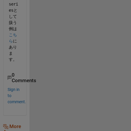
seri
es
と
して
扱う
例は
こち
ら
に
あり
ま
す。
0
Comments
Sign in
to
comment.
More