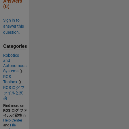
Answers
(0)
Sign in to
answer this
question.
Categories
Robotics
and
Autonomous
Systems
ROS
Toolbox
ROS ログ フ
ァイルと変
換
Find more on
ROS ログ ファ
イルと変換
in
Help Center
and
File