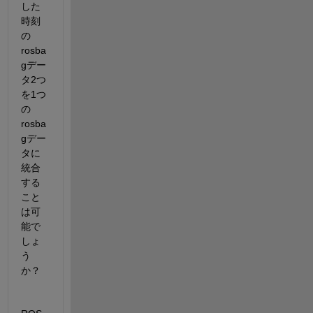
した
時刻
の
rosba
gデー
タ2つ
を1つ
の
rosba
gデー
タに
統合
する
こと
は可
能で
しょ
う
か？