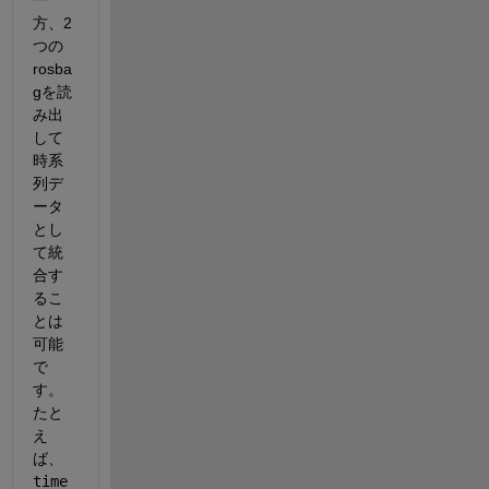
方、2
つの
rosba
gを読
み出
して
時系
列デ
ータ
とし
て統
合す
るこ
とは
可能
で
す。
たと
え
ば、
time