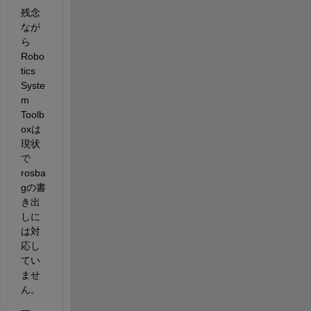
残念
なが
ら
Robo
tics 
Syste
m 
Toolb
oxは
現状
で
rosba
gの書
き出
しに
は対
応し
てい
ませ
ん。
一