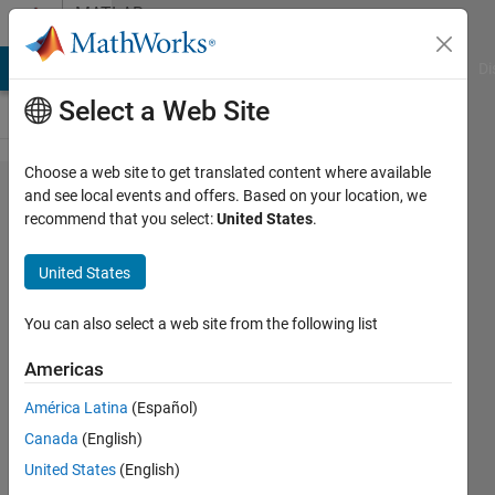
Skip to content
MATLAB
Answers
MATLAB Answers
File Exchange
Cody
AI Chat Playground
Di
Select a Web Site
Choose a web site to get translated content where available
rosbag
and see local events and offers. Based on your location, we
recommend that you select:
United States
.
ファイ
ルの結
United States
合につ
いて
You can also select a web site from the following list
Americas
Yusuke
América Latina
(Español)
Okimura
17 Jun
Canada
(English)
2019
United States
(English)
1 Answer