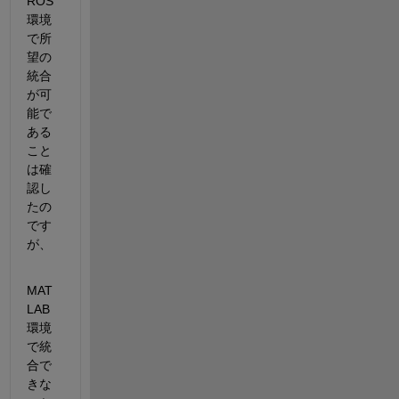
ROS
環境
で所
望の
統合
が可
能で
ある
こと
は確
認し
たの
です
が、
MAT
LAB
環境
で統
合で
きな