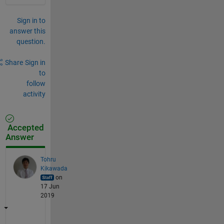
Sign in to
answer this
question.
Share
Sign in
to
follow
activity
Accepted
Answer
Tohru
Kikawada
on
17 Jun
2019