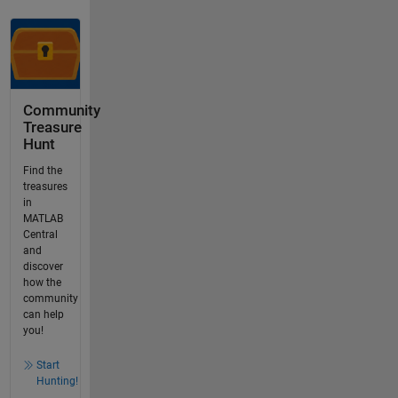
Community
Treasure
Hunt
Find the
treasures
in
MATLAB
Central
and
discover
how the
community
can help
you!
Start
Hunting!