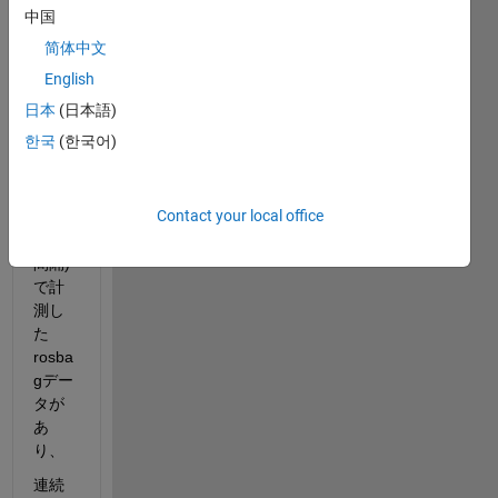
中国
で
す。
简体中文
ROS
English
環境
日本
(日本語)
にて
한국
(한국어)
一定
時間
間隔
Contact your local office
(今回
は5分
間隔)
で計
測し
た
rosba
gデー
タが
あ
り、
連続