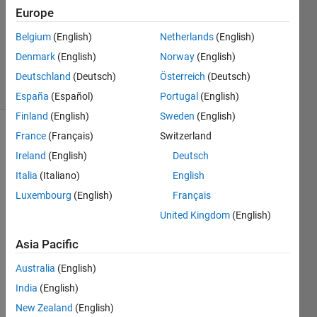
Answer
Europe
Accepted
Belgium
(English)
Netherlands
(English)
Updated
Denmark
(English)
Norway
(English)
17 Jun 2019
4 Views
Deutschland
(Deutsch)
Österreich
(Deutsch)
(30 days)
España
(Español)
Portugal
(English)
Finland
(English)
Sweden
(English)
France
(Français)
Switzerland
Ireland
(English)
Deutsch
Italia
(Italiano)
English
Luxembourg
(English)
Français
United Kingdom
(English)
Robo
tics 
Asia Pacific
Syste
Australia
(English)
m 
Toolb
India
(English)
ox利
New Zealand
(English)
用者