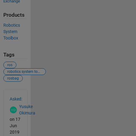
Exchange
Products
Robotics
System
Toolbox
Tags
ros
robotics system toolbox
rosbag
See Also
Asked:
Yusuke
Okimura
on 17
Jun
2019