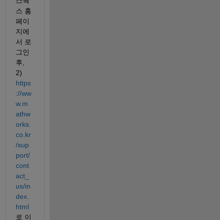
스웍
스 홈
페이
지에
서 로
그인 
후, 
2) 
https
://ww
w.m
athw
orks.
co.kr
/sup
port/
cont
act_
us/in
dex.
html
로 이