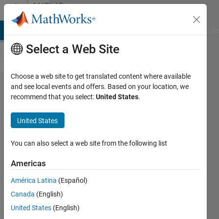
Skip to content
MATLAB
Answers
MATLAB Answers
File Exchange
Cody
AI Chat Playground
Di
Select a Web Site
Choose a web site to get translated content where available
구현
and see local events and offers. Based on your location, we
recommend that you select:
United States
.
함수이
름과
United States
코드
젠 함
You can also select a web site from the following list
수가
Americas
다르게
América Latina
(Español)
빌드
Canada
(English)
됨.
United States
(English)