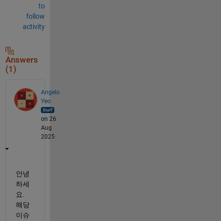
to
follow
activity
Answers
(1)
Angelo
Yeo
on 26
Aug
2025
안녕
하세
요. 
해당 
이슈