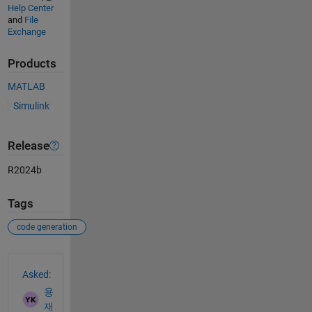
Help Center
and
File
Exchange
Products
MATLAB
Simulink
Release
R2024b
Tags
code generation
See Also
Asked:
용
재