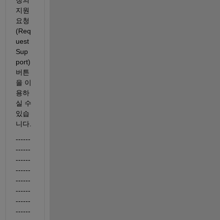
지원 
요청 
(Req
uest 
Sup
port) 
버튼
을 이
용하
실 수 
있습
니다.
------
------
------
------
------
------
------
------