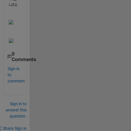
니다.
0
Comments
Sign in
to
comment.
Sign in to
answer this
question.
Share
Sign in