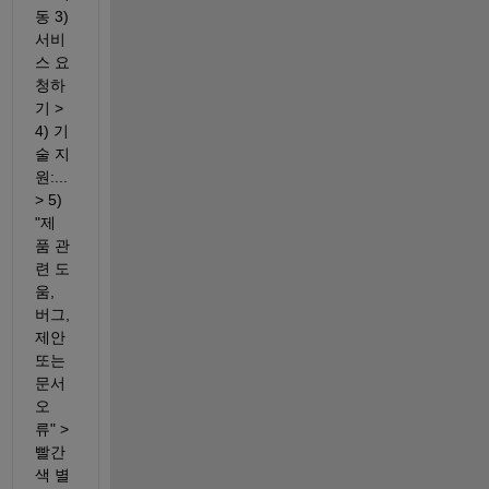
동 3) 
서비
스 요
청하
기 > 
4) 기
술 지
원:... 
> 5) 
"제
품 관
련 도
움, 
버그, 
제안 
또는 
문서 
오
류" > 
빨간
색 별