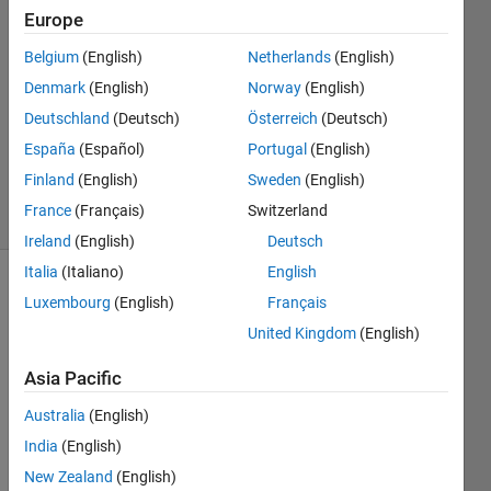
Europe
용재
25 Aug
Belgium
(English)
Netherlands
(English)
2025
Denmark
(English)
Norway
(English)
1 Answer
Deutschland
(Deutsch)
Österreich
(Deutsch)
Updated
26 Aug
España
(Español)
Portugal
(English)
2025
Finland
(English)
Sweden
(English)
7 Views
France
(Français)
Switzerland
(30 days)
Ireland
(English)
Deutsch
Italia
(Italiano)
English
Luxembourg
(English)
Français
United Kingdom
(English)
Asia Pacific
기존 
Australia
(English)
2021
India
(English)
a 릴
리즈 
New Zealand
(English)