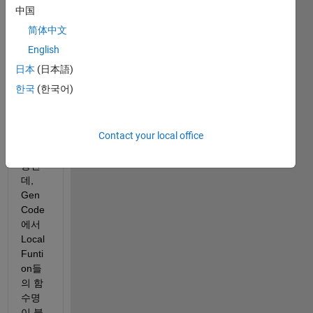
버전
中国
을 사
简体中文
용하
다가 
English
2024
日本
(日本語)
b버전
한국
(한국어)
으로 
새로 
다운
Contact your local office
하여 
사용
중인
데, 
Gen 
Code
에서 
Local 
Funti
on들
의 함
수명
이 불