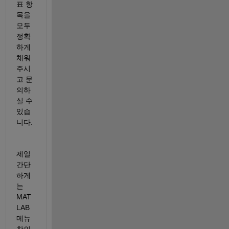
표 항
목을 
모두 
정확
하게 
채워
주시
고 문
의하
실 수 
있습
니다.
제일 
간단
하게
는 
MAT
LAB 
메뉴 
창의 