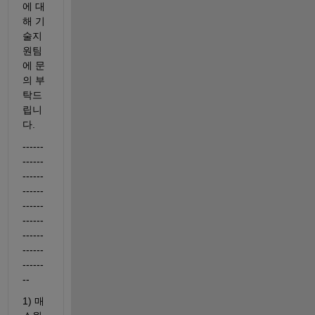
에 대
해 기
술지
원팀
에 문
의 부
탁드
립니
다.
------
------
------
------
------
------
------
------
------
--
1) 매