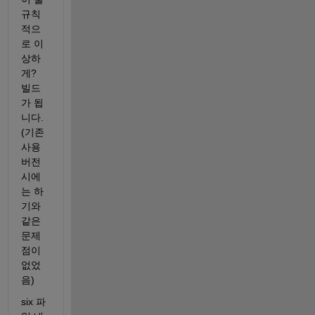
규칙
적으
로 이
상하
게? 
빌드
가 됩
니다.
(기존 
사용 
버전
시에
는 하
기와 
같은 
문제
점이 
없었
음)
six 파