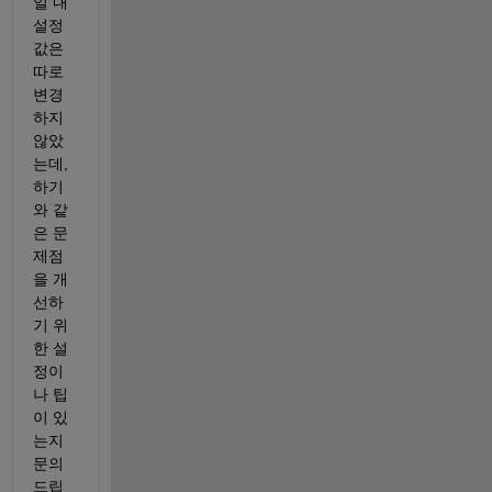
일 내 
설정
값은 
따로 
변경
하지
않았
는데, 
하기
와 같
은 문
제점
을 개
선하
기 위
한 설
정이
나 팁
이 있
는지 
문의
드립