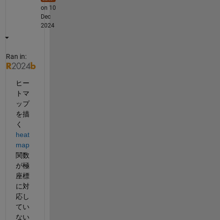
on 10
Dec
2024
Ran in:
ヒー
トマ
ップ
を描
く
heat
map
関数
が極
座標
に対
応し
てい
ない