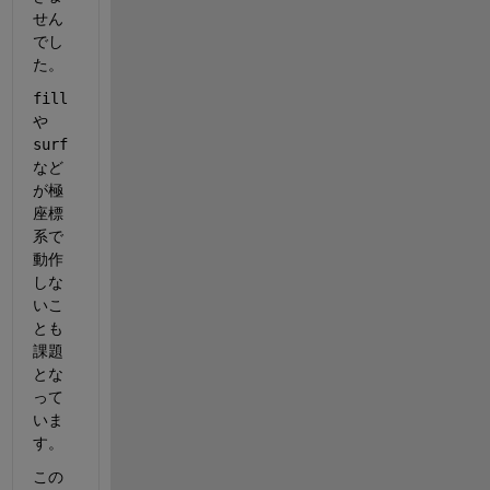
せん
でし
た。
fill
や
surf
など
が極
座標
系で
動作
しな
いこ
とも
課題
とな
って
いま
す。
この