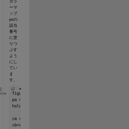
カラ
ーマ
ップ
jetの
該当
番号
に塗
りつ
ぶす
よう
にし
てい
ま
す。
figure;
eme
pa = polaraxes;
hold 
on
cm = colormap(jet);
cb=colorbar(Ticks=0:16:256, TickLabels=0:16:256);