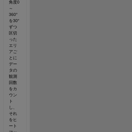
角度0
～
360°
を30°
ずつ
区切
った
エリ
ア
ご
とに
デー
タの
観測
回数
をカ
ウン
ト
し、
それ
をヒ
ート