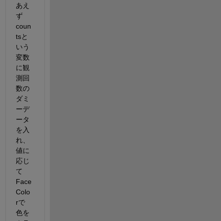
あえ
ず
coun
tsと
いう
変数
に観
測回
数の
ダミ
ーデ
ータ
を入
れ、
値に
応じ
て
Face
Colo
rで
色を