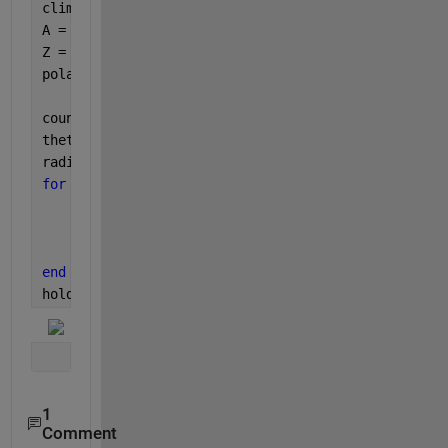
clim([1 256])
A = scatter(0,0,1700,
'black'
);
Z = linspace(0-5i,0+5i);
polarplot(Z,
'black'
);
counts = randi(256, 5, 12);
thetas = linspace(0, 2*pi, 13);
radii = 0:5;
for 
n = 1:length(thetas)-1
for 
m = 1:length(radii)-1
        pr = polarregion([thetas(n) thetas(n+1)], 
end
end
hold 
off
1
Comment