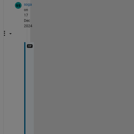
soga
on
17
Dec
2024
本
当
に
助
か
り
ま
し
た
、
回
答
あ