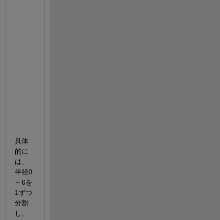
作
成
し
た
い
と
考
え
て
い
ま
す
。
具体
的に
は、
半径0
～6を
1ずつ
分割
し、