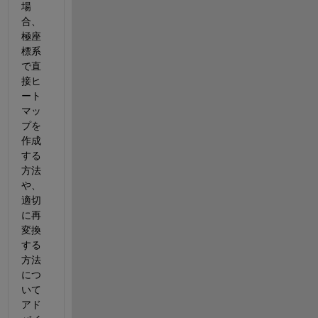
場
合、
極座
標系
で直
接ヒ
ート
マッ
プを
作成
する
方法
や、
適切
に再
変換
する
方法
につ
いて
アド