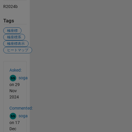
R2024b
Tags
極座標
極座標系
極座標表示
ヒートマップ
See Also
Asked:
soga
on 29
Nov
2024
Commented:
soga
on 17
Dec