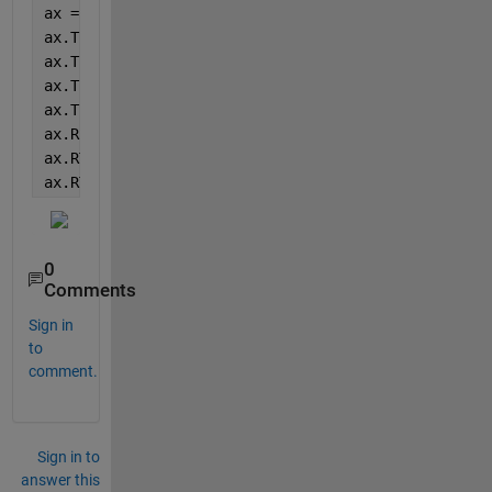
ax = gca;
ax.ThetaDir = 
'counterclockwise'
; 
% 時計回り
ax.ThetaZeroLocation = 
'right'
; 
% 東（右側）を0 MLT
ax.ThetaTick = (0:2:24) * 15; 
% 1時間刻み
ax.ThetaTickLabel = ({
'0時'
,
'2時'
,
'4時'
,
'6時'
,
'8時'
,
ax.RLim = [0, 6]; 
% 半径範囲を設定
ax.RTick = (0:1:6);
ax.RTickLabel = ({
''
,
'0RE'
,
'1'
,
'2'
,
'3'
,
'4'
,
'5'
}); 
0
Comments
Sign in
to
comment.
Sign in to
answer this