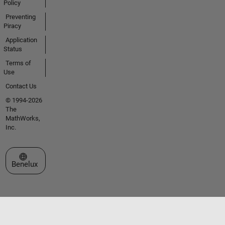
Policy
Preventing
Piracy
Application
Status
Terms of
Use
Contact Us
© 1994-2026
The
MathWorks,
Inc.
Select a Web Site
Benelux