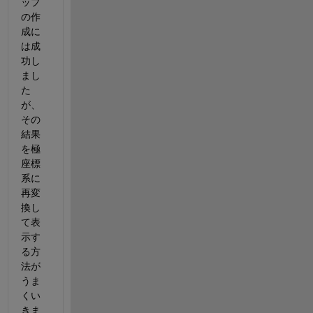
ップ
の作
成に
は成
功し
まし
た
が、
その
結果
を極
座標
系に
再変
換し
て表
示す
る方
法が
うま
くい
きま