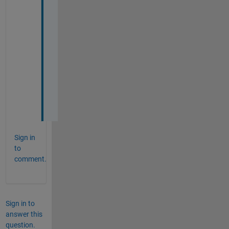
り
が
と
う
ご
ざ
い
ま
す
。
Sign in
to
comment.
Sign in to
answer this
question.