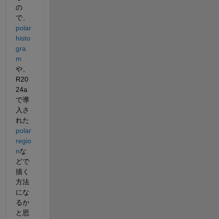
の
で、
polar
histo
gra
m
や、
R20
24a
で導
入さ
れた
polar
regio
n
な
どで
描く
方法
にな
るか
と思