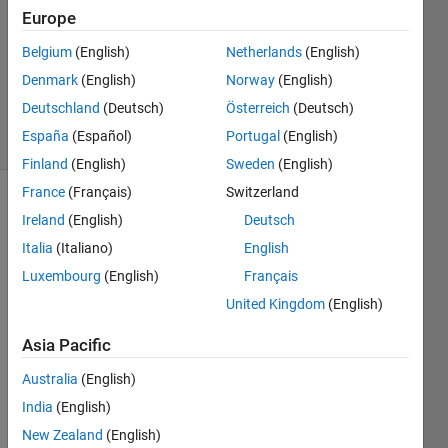
2024
Europe
1 Answer
Updated
Belgium
(English)
Netherlands
(English)
17 Dec
Denmark
(English)
Norway
(English)
2024
Deutschland
(Deutsch)
Österreich
(Deutsch)
8 Views
España
(Español)
Portugal
(English)
(30 days)
Finland
(English)
Sweden
(English)
France
(Français)
Switzerland
Ireland
(English)
Deutsch
Italia
(Italiano)
English
Luxembourg
(English)
Français
United Kingdom
(English)
Ran in:
極
Asia Pacific
座
標
Australia
(English)
系
India
(English)
で
New Zealand
(English)
の