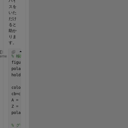
バイ
スを
いた
だけ
ると
助か
りま
す。
% 極座標プロット
heme
figure;
polaraxes;
hold 
on
colormap(jet)
cb=colorbar;
A = scatter(0,0,1700,
'black'
);
Z = linspace(0-1i,0+1i);
polarplot(Z,
'black'
);
% グラフの調整