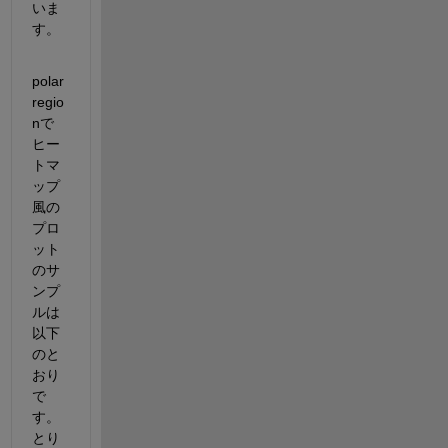
いま
す。
polar
regio
nで
ヒー
トマ
ップ
風の
プロ
ット
のサ
ンプ
ルは
以下
のと
おり
で
す。
とり