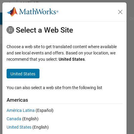
Skip to content
MATLAB
Answers
MATLAB Answers
File Exchange
Cody
AI Chat Playground
Di
Select a Web Site
Choose a web site to get translated content where available
極座標
and see local events and offers. Based on your location, we
recommend that you select:
United States
.
系での
ヒート
United States
マップ
の使用
You can also select a web site from the following list
方法に
Americas
ついて
América Latina
(Español)
Canada
(English)
soga
United States
(English)
29 Nov