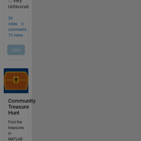
Community
Treasure
Hunt
Find the
treasures
in
MATLAB