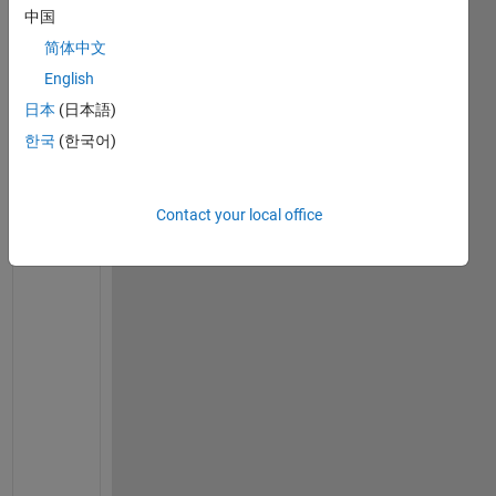
デ
中国
ー
简体中文
タ
English
の
観
日本
(日本語)
測
한국
(한국어)
回
数
を
Contact your local office
可
視
化
す
る
ヒ
ー
ト
マ
ッ
プ
を