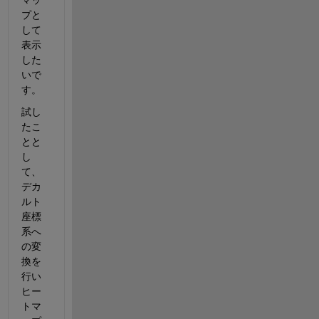
マッ
プと
して
表示
した
いで
す。
試し
たこ
とと
し
て、
デカ
ルト
座標
系へ
の変
換を
行い
ヒー
トマ