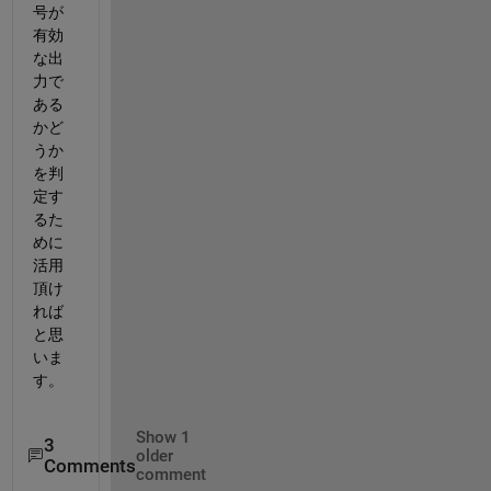
号が
有効
な出
力で
ある
かど
うか
を判
定す
るた
めに
活用
頂け
れば
と思
いま
す。
Show 1
3
older
Comments
comment