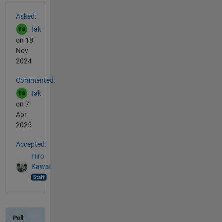
See Also
Asked:
tak
on 18
Nov
2024
Commented:
tak
on 7
Apr
2025
Accepted:
Hiro
Kawai