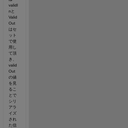
validI
nと
Valid
Out
はセ
ット
で使
用し
て頂
き、
valid
Out
の値
を見
るこ
とで
シリ
アラ
イズ
され
た信