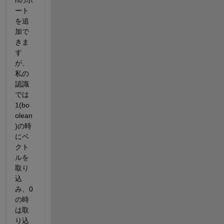
nのポ
ート
を追
加で
きま
す
が、
私の
認識
では
1(bo
olean
)の時
にベ
クト
ルを
取り
込
み、0
の時
は取
り込