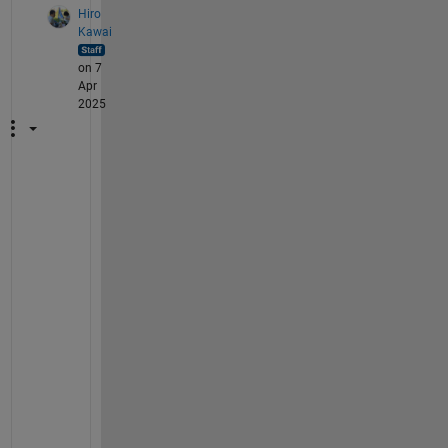
Hiro
Kawai
on 7
Apr
2025
> 
V
a
l
i
d
I
n
が
l
o
w
で