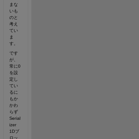
まな
いも
のと
考え
てい
ま
す。
です
が、
常に0
を設
定し
てい
るに
もか
かわ
らず
Serial
izer 
1Dブ
ロッ