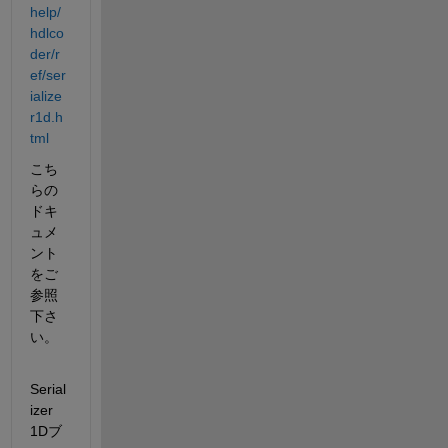
help/
hdlco
der/r
ef/ser
ialize
r1d.h
tml
こち
らの
ドキ
ュメ
ント
をご
参照
下さ
い。
Serial
izer 
1Dブ