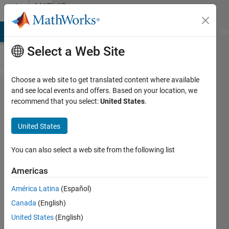
Skip to content
MATLAB
Answers
MATLAB Answers
File Exchange
Cody
AI Chat Playground
Di
Select a Web Site
Choose a web site to get translated content where available
Serializer
and see local events and offers. Based on your location, we
recommend that you select:
United States
.
1Dブロ
ックの
United States
validinの
使い方
You can also select a web site from the following list
Americas
tak
América Latina
(Español)
18 Nov
Canada
(English)
2024
1 Answer
United States
(English)
Answer