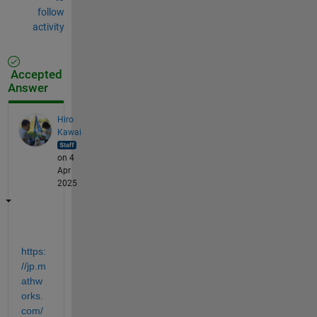
follow
activity
Accepted
Answer
Hiro
Kawai
on 4
Apr
2025
https:
//jp.m
athw
orks.
com/