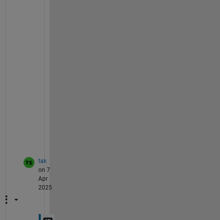
ド
バ
ッ
ク
を
入
れ
て
お
き
ま
し
た
。
tak
on 7
Apr
2025