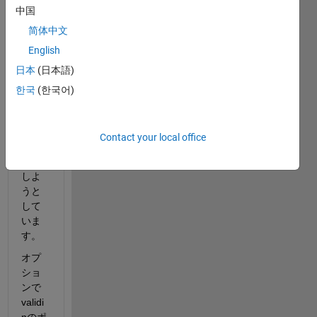
中国
コー
ド生
简体中文
成す
English
るた
日本
(日本語)
めに
Serial
한국
(한국어)
izer 
1Dブ
ロッ
Contact your local office
クを
使用
しよ
うと
して
いま
す。
オプ
ショ
ンで
validi