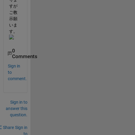
すが
ご教
示願
いま
す。
0
Comments
Sign in
to
comment.
Sign in to
answer this
question.
Share
Sign in
to