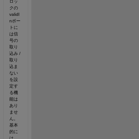
ロッ
クの
validI
nポー
トに
は信
号の
取り
込み / 
取り
込ま
ない 
を設
定す
る機
能は
あり
ませ
ん。
基本
的に
は