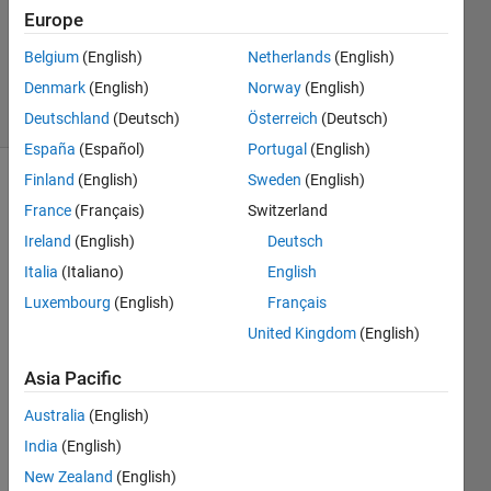
Accepted
Europe
Updated
Belgium
(English)
Netherlands
(English)
7 Apr 2025
Denmark
(English)
Norway
(English)
2 Views
(30 days)
Deutschland
(Deutsch)
Österreich
(Deutsch)
España
(Español)
Portugal
(English)
Finland
(English)
Sweden
(English)
Show older
France
(Français)
Switzerland
comments
Ireland
(English)
Deutsch
Italia
(Italiano)
English
Luxembourg
(English)
Français
ベク
トル
United Kingdom
(English)
を信
号に
Asia Pacific
変
Australia
(English)
換、
か
India
(English)
つ、
New Zealand
(English)
HDL