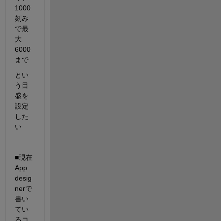
1000
刻み
で最
大
6000
まで
とい
う目
盛を
設定
した
い
■現在
App 
desig
nerで
書い
てい
るコ