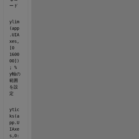
ード
ylim
(app
.UIA
xes,
[0 
1600
00])
; 
% 
y軸の
範囲
を設
定
ytic
ks(a
pp.U
IAxe
s,0: