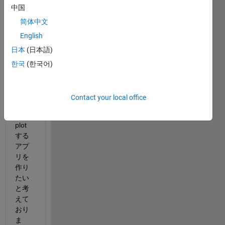
中国
简体中文
App 
English
desin
日本
(日本語)
gerに
て、
한국
(한국어)
需
要・
供給
Contact your local office
曲線
を
plot
する
アプ
リを
作り
たい
と考
えて
おり
ま