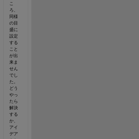
こ
ろ、
同様
の目
盛に
設定
する
こと
が出
来ま
せん
でし
た。
どう
やっ
たら
解決
する
か、
アイ
デア