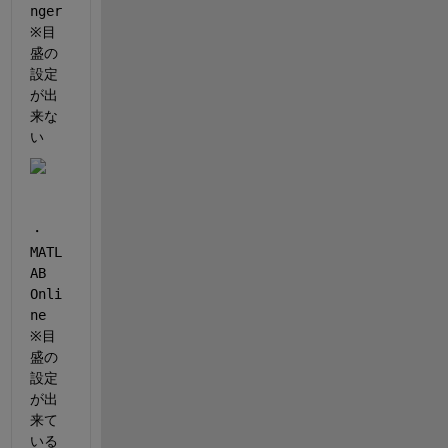
nger 
※目
盛の
設定
が出
来な
い
・
MATL
AB 
Onli
ne　
※目
盛の
設定
が出
来て
いる