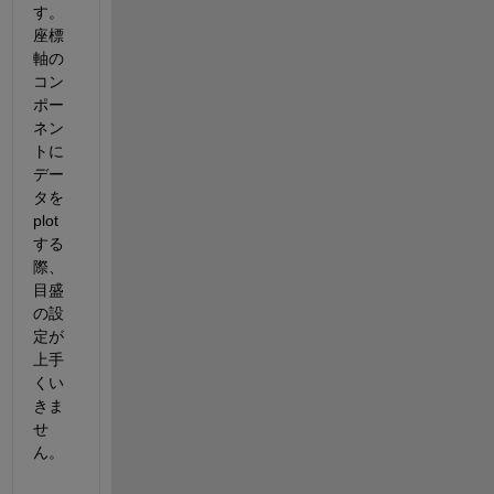
す。
座標
軸の
コン
ポー
ネン
トに
デー
タを
plot
する
際、
目盛
の設
定が
上手
くい
きま
せ
ん。