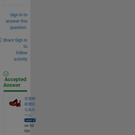
Sign in to
answer this
question.
Share
Sign in
to
follow
activity
Accepted
Answer
交感神
経優位
なあか
べぇ
on 30
Oct