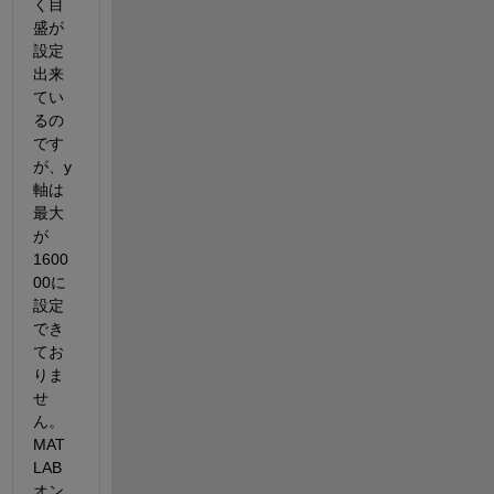
く目
盛が
設定
出来
てい
るの
です
が、y
軸は
最大
が
1600
00に
設定
でき
てお
りま
せ
ん。
MAT
LAB
オン