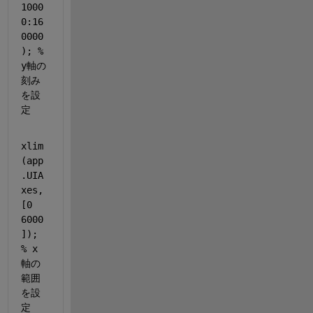
1000
0:16
0000
); 
% 
y軸の
刻み
を設
定
xlim
(app
.UIA
xes,
[0 
6000
]); 
% x
軸の
範囲
を設
定