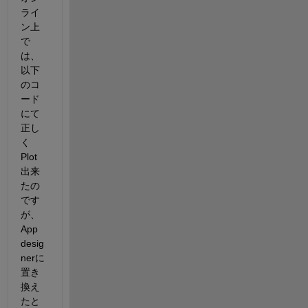
ライ
ン上
で
は、
以下
のコ
ード
にて
正し
く
Plot
出来
たの
です
が、
App 
desig
nerに
置き
換え
たと