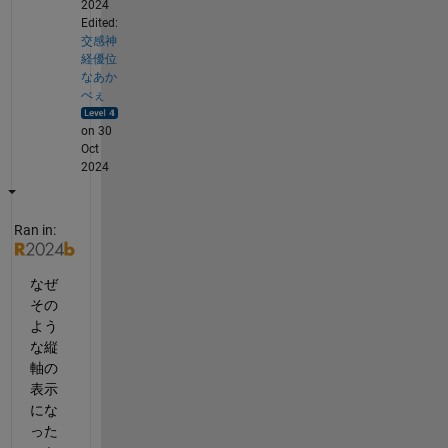
2024
Edited:
交感神
経優位
なあか
べぇ
on 30
Oct
2024
Ran in:
なぜ
その
よう
な縦
軸の
表示
にな
った