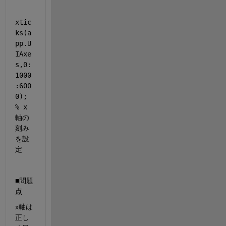
xtic
ks(a
pp.U
IAxe
s,0:
1000
:600
0); 
% x
軸の
刻み
を設
定
■問題
点
x軸は
正し