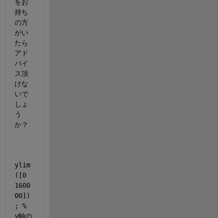
をお
持ち
の方
がい
たら
アド
バイ
ス頂
けな
いで
しょ
う
か？
ylim
([0 
1600
00])
; % 
y軸の