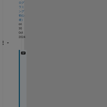
ログ
ラミ
ング
初心
者）
on
30
Oct
2024
ご
回
答
頂
き
あ
り
が
と
う