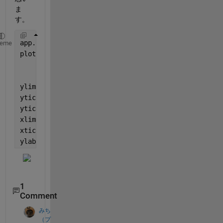
ま
す。
app.UIAxes = axes(
'NextPlot'
, 
'add'
); 
% 可視化のために
heme
plot(app.UIAxes, [500,5000],[10000, 140000])
ylim(app.UIAxes,[0 160000]); 
% y軸の範囲を設定
yticks(app.UIAxes,0:10000:160000); 
% y軸の刻みを設定
yticklabels(app.UIAxes,string((0:10000:160000) .* 1
xlim(app.UIAxes,[0 6000]); 
% x軸の範囲を設定
xticks(app.UIAxes,0:1000:6000); 
% x軸の刻みを設定
ylabel(app.UIAxes, 
"価格（万円）"
);
1
Comment
みち
（プ