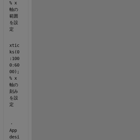
% x
軸の
範囲
を設
定
xtic
ks(0
:100
0:60
00); 
% x
軸の
刻み
を設
定
・
App 
desi