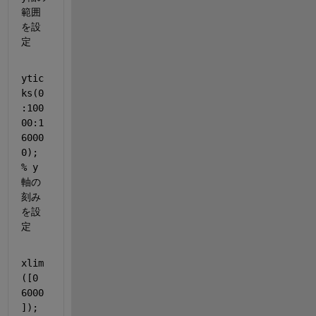
範囲
を設
定
ytic
ks(0
:100
00:1
6000
0); 
% y
軸の
刻み
を設
定
xlim
([0 
6000
]); 