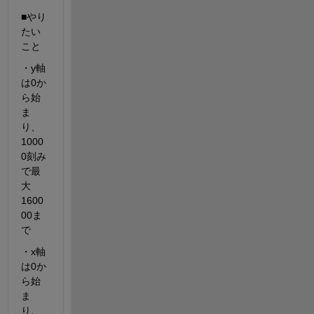
■やり
たい
こと
・y軸
は0か
ら始
ま
り、
1000
0刻み
で最
大
1600
00ま
で
・x軸
は0か
ら始
ま
り、