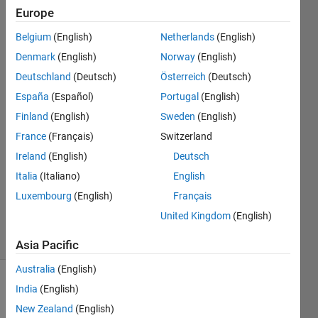
Europe
みち
Belgium
(English)
Netherlands
(English)
（プロ
Denmark
(English)
Norway
(English)
グラミ
Deutschland
(Deutsch)
Österreich
(Deutsch)
ング初
España
(Español)
Portugal
(English)
心者）
30 Oct
Finland
(English)
Sweden
(English)
2024
France
(Français)
Switzerland
1 Answer
Ireland
(English)
Deutsch
Answer
Accepted
Italia
(Italiano)
English
Updated
Luxembourg
(English)
Français
30 Oct 2024
United Kingdom
(English)
11 Views
(30 days)
Asia Pacific
Australia
(English)
India
(English)
New Zealand
(English)