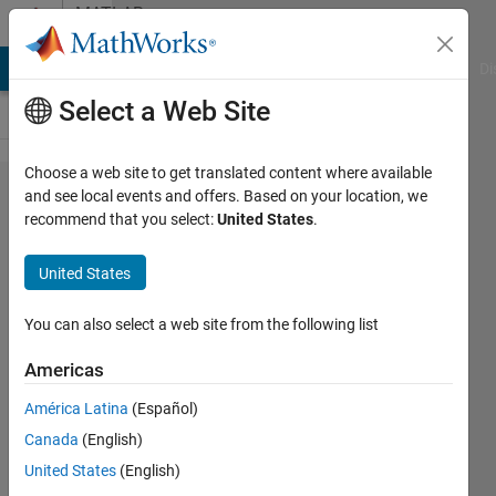
Skip to content
MATLAB
Answers
MATLAB Answers
File Exchange
Cody
AI Chat Playground
Di
Select a Web Site
Choose a web site to get translated content where available
app
and see local events and offers. Based on your location, we
recommend that you select:
United States
.
designer
で座​標
United States
軸にplot
する際​
You can also select a web site from the following list
、目盛
Americas
の設定
América Latina
(Español)
がうま
Canada
(English)
く​いき
United States
(English)
ません