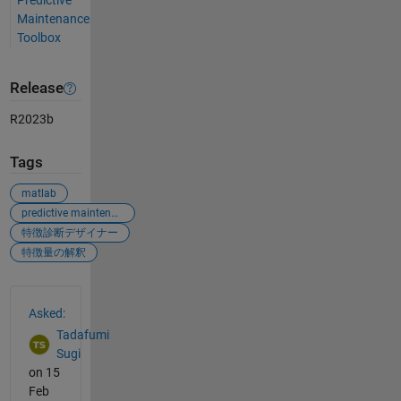
Maintenance
Toolbox
Release
R2023b
Tags
matlab
predictive maintenance
特徴診断デザイナー
特徴量の解釈
See Also
Asked:
Tadafumi
Sugi
on 15
Feb