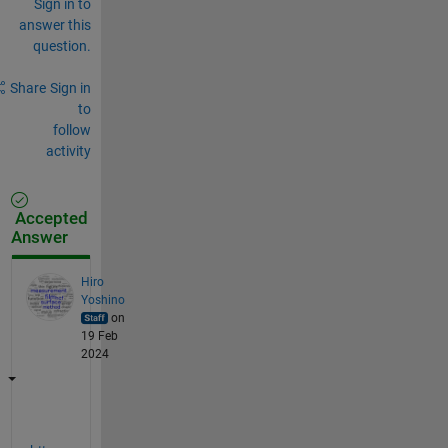
Sign in to
answer this
question.
Share
Sign in
to
follow
activity
Accepted
Answer
Hiro
Yoshino
on
19 Feb
2024