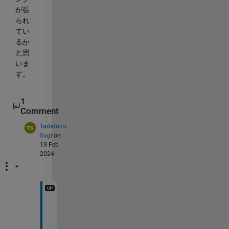
が張
られ
てい
るか
と思
いま
す。
1
Comment
Tadafumi
Sugi
on
19 Feb
2024
あ
り
が