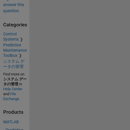
answer this
question.
Categories
Control
Systems
Predictive
Maintenance
Toolbox
システム デ
ータの管理
Find more on
システム デー
タの管理
in
Help Center
and
File
Exchange
Products
MATLAB
Predictive