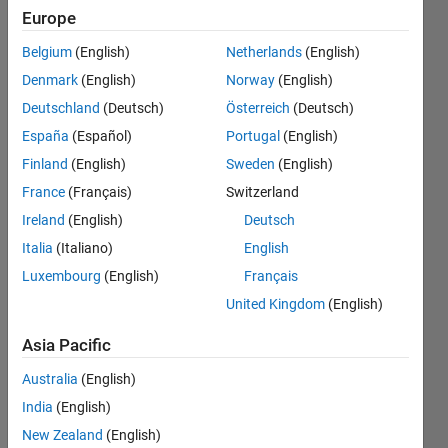
特徴を
Europe
表して
Belgium
(English)
Netherlands
(English)
いるの
Denmark
(English)
Norway
(English)
か​わか
Deutschland
(Deutsch)
Österreich
(Deutsch)
りませ
España
(Español)
Portugal
(English)
ん．
Finland
(English)
Sweden
(English)
France
(Français)
Switzerland
Ireland
(English)
Deutsch
Tadafumi
Sugi
Italia
(Italiano)
English
15 Feb
Luxembourg
(English)
Français
2024
United Kingdom
(English)
1 Answer
Answer
Asia Pacific
Accepted
Updated
Australia
(English)
19 Feb 2024
India
(English)
6 Views
New Zealand
(English)
(30 days)