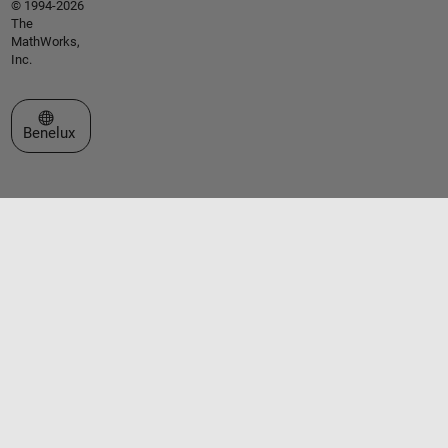
© 1994-2026
The
MathWorks,
Inc.
Select a Web Site
Benelux