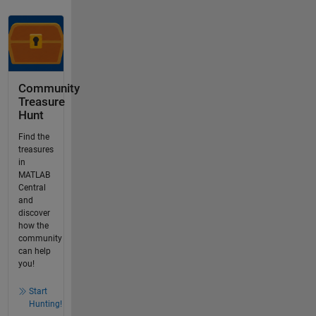
Community
Treasure
Hunt
Find the
treasures
in
MATLAB
Central
and
discover
how the
community
can help
you!
Start
Hunting!