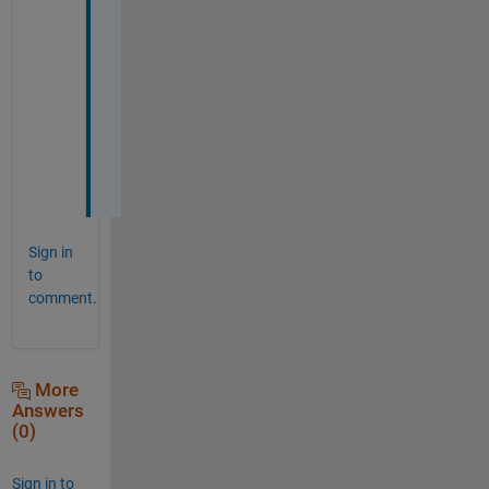
と
う
ご
ざ
い
ま
す
．
Sign in
to
comment.
More
Answers
(0)
Sign in to