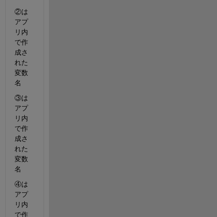
②は
アプ
リ内
で作
成さ
れた
変数
名
③は
アプ
リ内
で作
成さ
れた
変数
名
④は
アプ
リ内
で作