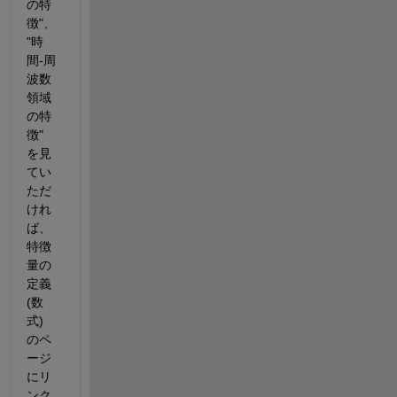
の特
徴"、
"時
間-周
波数
領域
の特
徴" 
を見
てい
ただ
けれ
ば、
特徴
量の
定義 
(数
式) 
のペ
ージ
にリ
ンク