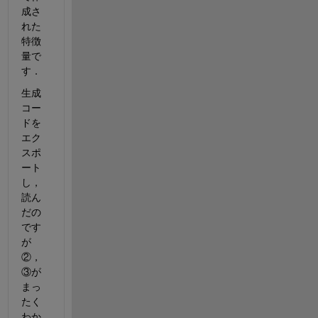
成さ
れた
特徴
量で
す．
生成
コー
ドを
エク
スポ
ート
し，
読ん
だの
です
が
②，
③が
まっ
たく
わか