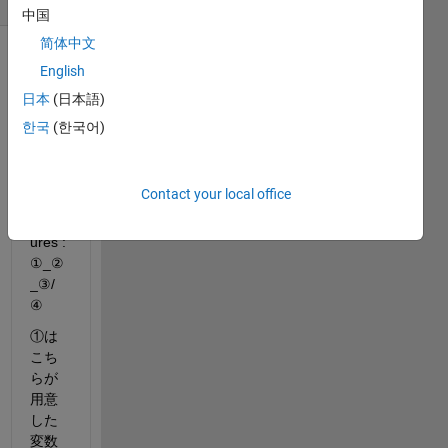
中国
简体中文
English
日本
(日本語)
한국
(한국어)
Contact your local office
Feat
ures : 
①_②
_③/
④
①は
こち
らが
用意
した
変数