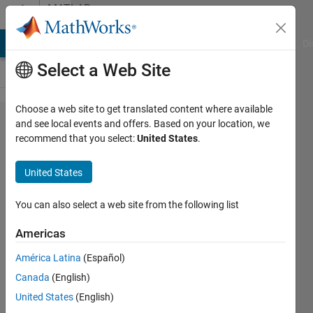
Skip to content
MATLAB
Answers
MATLAB Answers
File Exchange
Cody
AI Chat Playground
Di
Select a Web Site
Choose a web site to get translated content where available
特徴診
and see local events and offers. Based on your location, we
recommend that you select:
United States
.
断デザ
イナー
United States
で​特徴
量を抽
You can also select a web site from the following list
出した
Americas
ので​す
América Latina
(Español)
が，変
Canada
(English)
数名が
United States
(English)
どんな​