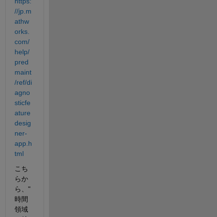
https:
//jp.m
athw
orks.
com/
help/
pred
maint
/ref/di
agno
sticfe
ature
desig
ner-
app.h
tml
こち
らか
ら、"
時間
領域