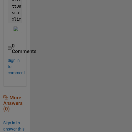
24-May-0706
     12 

ttData.dtData = datetime(dtvec); 
% 再度 datetime 
24-May-0327
      3 

scatter(ttData.dtData,ttData.Data);
24-May-1927
xlim([datetime(2000,4,1,0,0,0),datetime(2000,6,30,0
0
Comments
Sign in
to
comment.
More
Answers
(0)
Sign in to
answer this