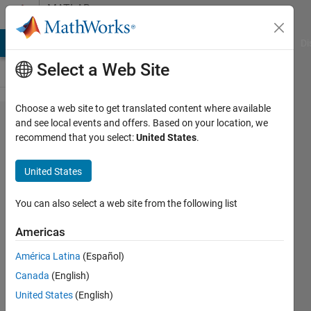
Skip to content
MATLAB
Answers
MATLAB Answers
File Exchange
Cody
AI Chat Playground
Di
Select a Web Site
Choose a web site to get translated content where available
timetable
and see local events and offers. Based on your location, we
recommend that you select:
United States
.
型​のデー
タで年を
United States
除く、​月
日のみの
You can also select a web site from the following list
傾向を可
Americas
視​化する
América Latina
(Español)
方法
Canada
(English)
United States
(English)
s