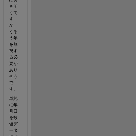
さそ
うで
す
が、
うる
う年
を無
視す
る必
要が
あり
そう
で
す。
単純
に年
月日
を数
値デ
ータ