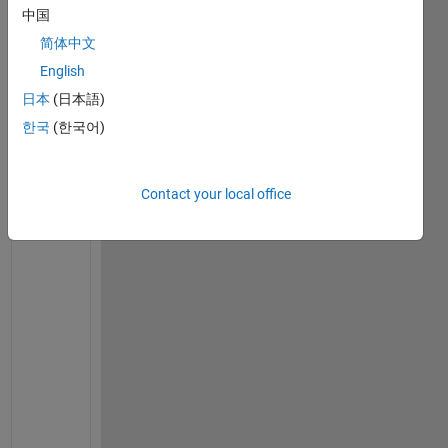
e
中国
t
a
简体中文
b
English
l
日本
(日本語)
e
型
한국
(한국어)
の
デ
ー
Contact your local office
タ
で
時
系
列
に
年
月
日
の
d
a