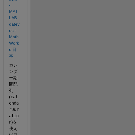
- 
MAT
LAB 
datev
ec - 
Math
Work
s 日
本
カレ
ンダ
ー期
間配
列
(
cal
enda
rDur
atio
n
)を
使え
ば良