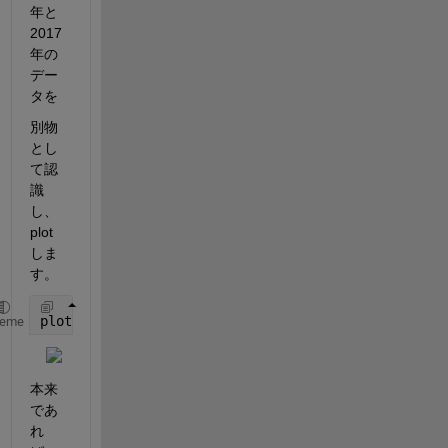
年と
2017
年の
デー
タを
別物
とし
て認
識
し、
plot
しま
す。
plot(ttData.dtData,ttData.Data)
heme
本来
であ
れ