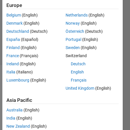
31 Mar
Europe
2023
Belgium
(English)
Netherlands
(English)
1 Answer
Denmark
(English)
Norway
(English)
Answer
Accepted
Deutschland
(Deutsch)
Österreich
(Deutsch)
Updated
España
(Español)
Portugal
(English)
1 Apr 2023
Finland
(English)
Sweden
(English)
10 Views
France
(Français)
Switzerland
(30 days)
Ireland
(English)
Deutsch
Italia
(Italiano)
English
Luxembourg
(English)
Français
United Kingdom
(English)
Asia Pacific
Ran in:
Australia
(English)
t
i
India
(English)
m
New Zealand
(English)