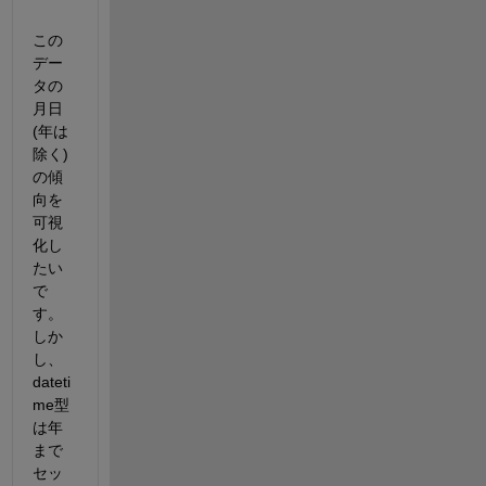
24-May-2017
この
デー
タの
月日
(年は
除く)
の傾
向を
可視
化し
たい
で
す。
しか
し、
dateti
me型
は年
まで
セッ