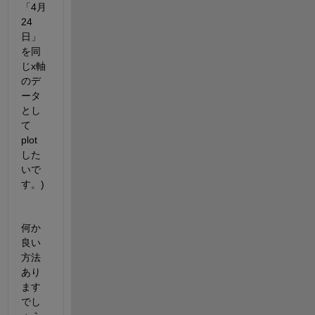
「4月
24
日」
を同
じx軸
のデ
ータ
とし
て
plot
した
いで
す。)
何か
良い
方法
あり
ます
でし