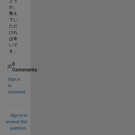
ょう
か。
教え
てい
ただ
けれ
ば幸
いで
す。
0
Comments
Sign in
to
comment.
Sign in to
answer this
question.