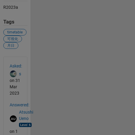
R2023a
Tags
timetable
可視化
月日
See Also
Asked:
s
on 31
Mar
2023
Answered:
Atsushi
Ueno
on 1