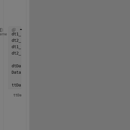
し
ま
す
。
dt1_2016 = datetime(
"2016-04-24"
); data1 =2;
heme
dt2_2016 = datetime(
"2016-05-24"
); data2 =6;
dt1_2017 = datetime(
"2017-04-24"
); data3 =1;
dt2_2017 = datetime(
"2017-05-24"
); data4 =12;
dtData = [dt1_2016 dt2_2016 dt1_2017 dt2_2017]';
Data = [data1 data2 data3 data4]';
ttData = table2timetable(table(dtData,Data))
ttData = 
4×1 timetable
dtData
Data
___________
____
24-Apr-2016
      2 

24-May-2016
      6 

24-Apr-2017
      1 
