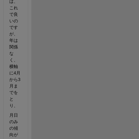
ば、
これ
で良
いの
です
が、
年は
関係
な
く、
横軸
に4月
から3
月ま
でを
と
り、
月日
のみ
の傾
向が