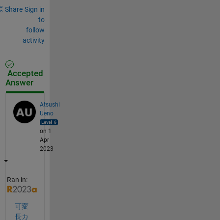
Share
Sign in
to
follow
activity
Accepted
Answer
Atsushi
Ueno
on 1
Apr
2023
Ran in:
可変
長カ