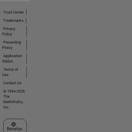
Trust Center
Trademarks
Privacy
Policy
Preventing
Piracy
Application
Status
Terms of
Use
Contact Us
© 1994-2026
The
MathWorks,
Inc.
Select a Web Site
Benelux