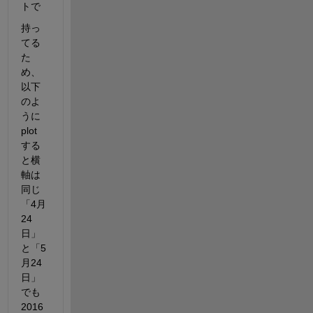
トで
持っ
てる
た
め、
以下
のよ
うに
plot
する
と横
軸は
同じ
「4月
24
日」
と「5
月24
日」
でも
2016