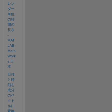
レン
ダー
単位
の時
間の
長さ 
- 
MAT
LAB - 
Math
Work
s 日
本
日付
と時
刻を
成分
のベ
クト
ルに
変換 