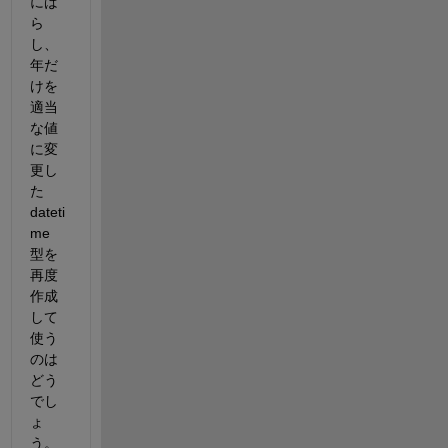
にば
ら
し、
年だ
けを
適当
な値
に変
更し
た 
dateti
me 
型を
再度
作成
して
使う
のは
どう
でし
ょ
う。