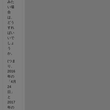
みた
い場
合
は、
どう
すれ
ばい
いで
しょ
う
か。
(つま
り、
2016
年の
「4月
24
日」
と
2017
年の