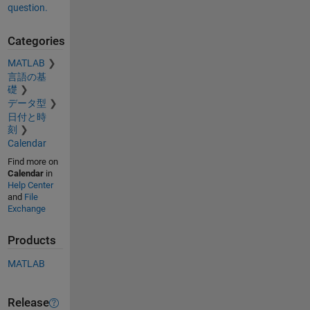
question.
Categories
MATLAB
言語の基
礎
データ型
日付と時
刻
Calendar
Find more on
Calendar
in
Help Center
and
File
Exchange
Products
MATLAB
Release