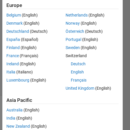
たい
Europe
Belgium
(English)
Netherlands
(English)
Huge
Denmark
(English)
Norway
(English)
Grave
Deutschland
(Deutsch)
Österreich
(Deutsch)
18 Jun
España
(Español)
Portugal
(English)
2022
Finland
(English)
Sweden
(English)
1 Answer
Answer
France
(Français)
Switzerland
Accepted
Ireland
(English)
Deutsch
Updated
Italia
(Italiano)
English
19 Jun 2022
Luxembourg
(English)
Français
3 Views
(30 days)
United Kingdom
(English)
Asia Pacific
Australia
(English)
India
(English)
New Zealand
(English)