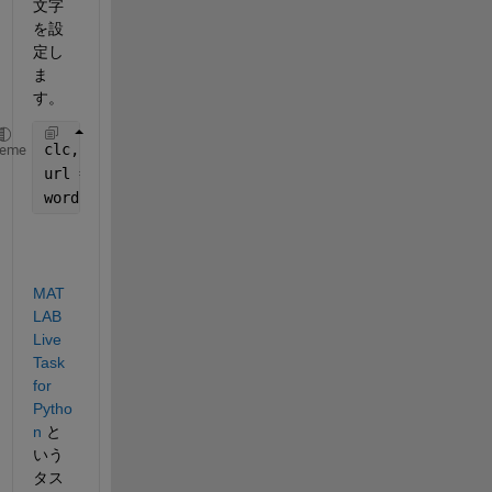
文字
を設
定し
ま
す。
clc,clear;
heme
url = 
'https://www.google.com/'
;
word = input(
'検索ワードを入れてください: '
,
's'
);
MAT
LAB 
Live 
Task 
for 
Pytho
n
 と
いう
タス