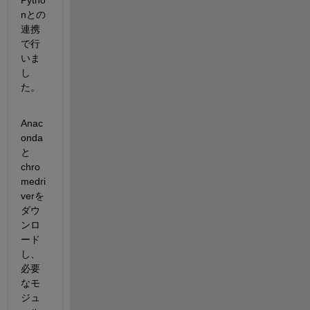
nとの
連携
で行
いま
し
た。
Anac
onda
と
chro
medri
verを
ダウ
ンロ
ード
し、
必要
なモ
ジュ