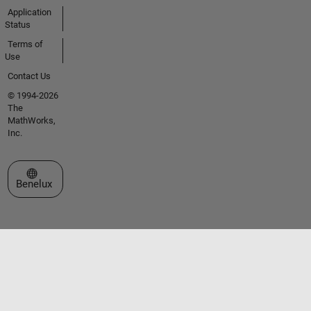
Application
Status
Terms of
Use
Contact Us
© 1994-2026
The
MathWorks,
Inc.
Select a Web Site
Benelux