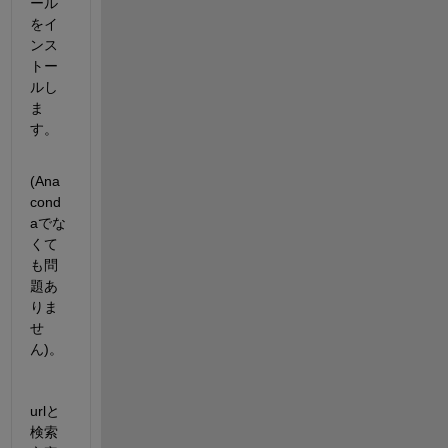
ール
をイ
ンス
トー
ルし
ま
す。
(Ana
cond
aでな
くて
も問
題あ
りま
せ
ん)。
urlと
検索