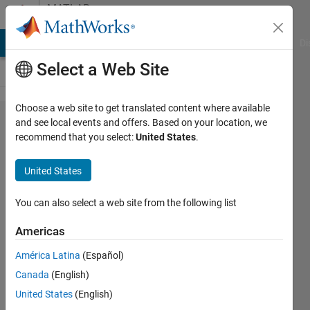
Skip to content
MATLAB
Answers
MATLAB Answers
File Exchange
Cody
AI Chat Playground
Di
Select a Web Site
Choose a web site to get translated content where available
Webス
and see local events and offers. Based on your location, we
recommend that you select:
United States
.
クレイ
ピング​
United States
input
You can also select a web site from the following list
に文字
Americas
を​入力
América Latina
(Español)
する形
Canada
(English)
で検索
United States
(English)
を行​い