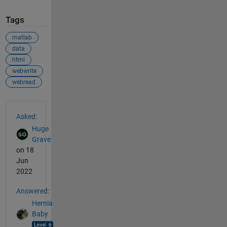
Tags
matlab
data
html
webwrite
webread
See Also
Asked:
Huge
Grave
on 18
Jun
2022
Answered:
Hernia
Baby