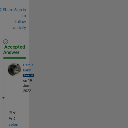
Share
Sign in
to
follow
activity
Accepted
Answer
Hernia
Baby
on 19
Jun
2022
おそ
らく
selen