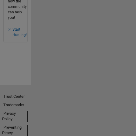
how the
community
can help
you!
Start
Hunting!
Trust Center
Trademarks
Privacy
Policy
Preventing
Piracy