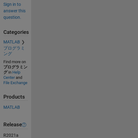
Sign in to
answer this
question.
Categories
MATLAB
プログラミ
ング
Find more on
プログラミン
グ
in
Help
Center
and
File Exchange
Products
MATLAB
Release
R2021a