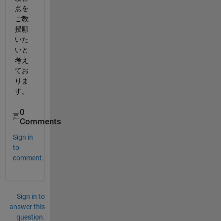
点を
ご教
授願
いた
いと
考え
てお
りま
す。
0
Comments
Sign in
to
comment.
Sign in to
answer this
question.