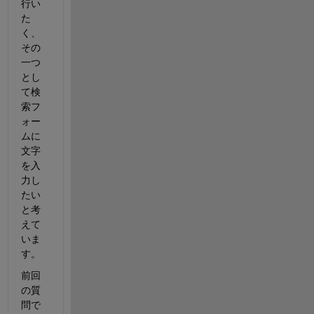
行い
た
く、
その
一つ
とし
て検
索フ
ォー
ムに
文字
を入
力し
たい
と考
えて
いま
す。
前回
の質
問で