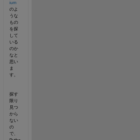
ium
のよ
うな
もの
を探
して
いる
のか
なと
思い
ま
す。
探す
限り
見つ
から
ない
の
で、
Pytho