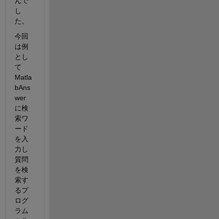
んで
し
た。
今回
は例
とし
て
Matla
bAns
wer
に検
索ワ
ード
を入
力し
質問
を検
索す
るプ
ログ
ラム