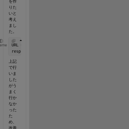
を作
りた
いと
考え
まし
た。
URL = 
'https://jp.mathworks.com/matlabcentral/answe
heme
response = webwrite(URL,
'term'
,
'検索ワード'
);
上記
で行
いま
した
がう
まく
行か
なか
った
た
め、
改善