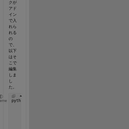
クが
アド
イン
で入
れら
れる
の
で、
以下
はそ
こで
編集
しま
し
た。
pythonCode = [
heme
"import time"
"from selenium import webdriver"
"driver = webdriver.Chrome(options=ChromeOption
"driver.implicitly_wait(3)"