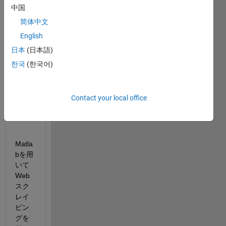
中国
この
简体中文
質問
をご
English
覧い
日本
(日本語)
ただ
한국
(한국어)
きあ
りが
とう
ござ
Contact your local office
いま
す。
Matla
bを用
いて
Web
スク
レイ
ピン
グを