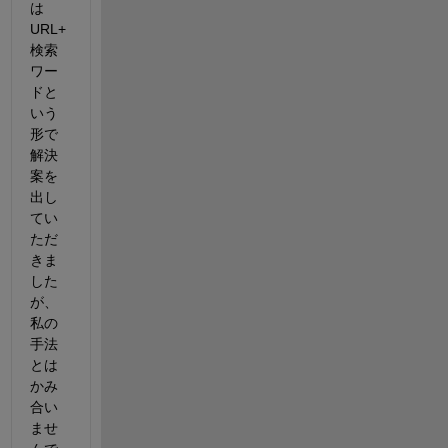
は
URL+
検索
ワー
ドと
いう
形で
解決
案を
出し
てい
ただ
きま
した
が、
私の
手法
とは
かみ
合い
ませ