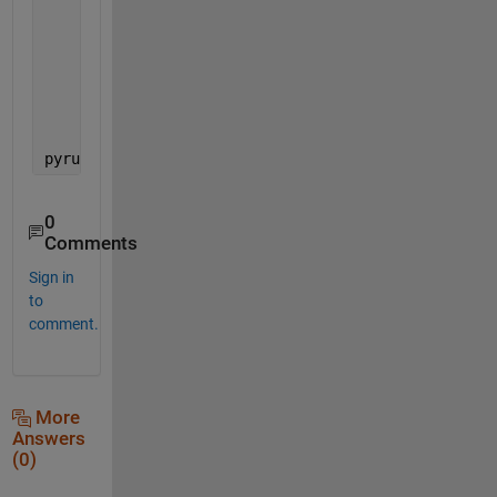
"driver.get(url)"
"search = driver.find_element_by_name('q')"
"search.send_keys(word)"
"search.submit()"
"time.sleep(5)"
    ];
pyrun(pythonCode, 
"url"
, url, 
"word"
, word);
0
Comments
Sign in
to
comment.
More
Answers
(0)