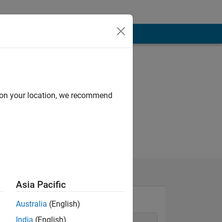
d on your location, we recommend
Asia Pacific
Australia
(English)
India
(English)