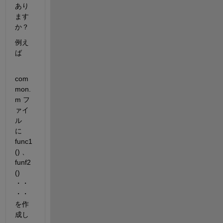
あり
ます
か？
例え
ば
com
mon.
m フ
ァイ
ル
に　
func1
() 、
funf2
() 
・・
・・ 
を作
成し