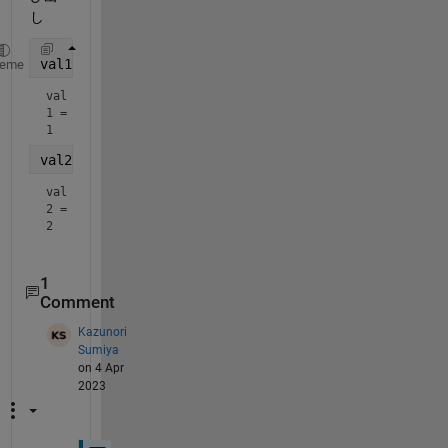
し
val1 = common.func1()
heme
val
1 = 
1
val2 = common.func2()
val
2 = 
2
1
Comment
Kazunori
Sumiya
on 4 Apr
2023