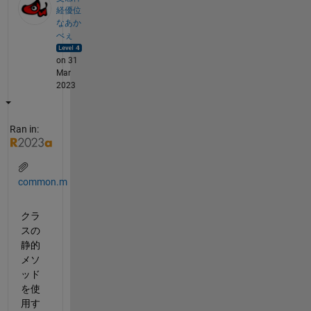
経優位
なあか
べぇ
on 31
Mar
2023
Ran in:
common.m
クラ
スの
静的
メソ
ッド
を使
用す