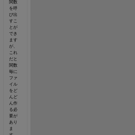
関数
を呼
び出
すこ
とが
でき
ます
が、
これ
だと
関数
毎に
ファ
イル
をど
んど
ん作
る必
要が
あり
ま
す。