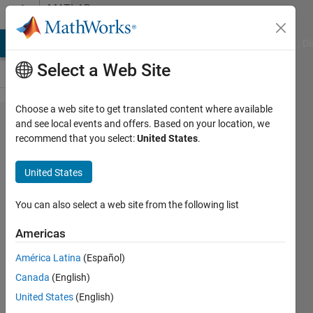
Skip to content
MATLAB
Answers
MATLAB Answers
File Exchange
Cody
AI Chat Playground
Di
Select a Web Site
Choose a web site to get translated content where available
別のm
and see local events and offers. Based on your location, we
recommend that you select:
United States
.
ファイ
ルの別
United States
名関数
を呼び
You can also select a web site from the following list
出す方
Americas
法
América Latina
(Español)
Canada
(English)
Kazunori
United States
(English)
Sumiya