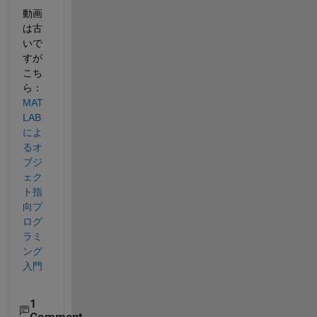
動画
は古
いで
すが
こち
ら：
MAT
LAB
によ
るオ
ブジ
ェク
ト指
向プ
ログ
ラミ
ング
入門
1