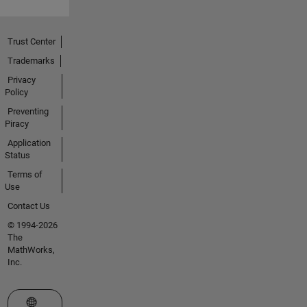
Trust Center
Trademarks
Privacy
Policy
Preventing
Piracy
Application
Status
Terms of
Use
Contact Us
© 1994-2026
The
MathWorks,
Inc.
Select a Web Site