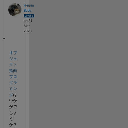
Hernia
Baby
on 31
Mar
2023
オブ
ジェ
クト
指向
プロ
グラ
ミン
グ
は
いか
がで
しょ
う
か？