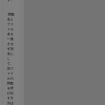
 関数
名と
ファ
イル
名を
一致
させ
ず別
名に
し
て、 
別フ
ァイ
ルの
関数
を呼
び出
す方
法は