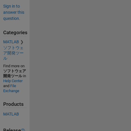
Sign in to
answer this
question.
Categories
MATLAB
ソフトウェ
ア開発ツー
ル
Find more on
ソフトウェア
開発ツール
in
Help Center
and
File
Exchange
Products
MATLAB
Release