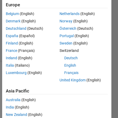
31 Mar
Europe
2023
2
Belgium
(English)
Netherlands
(English)
Answers
Denmark
(English)
Norway
(English)
Answer
Deutschland
(Deutsch)
Österreich
(Deutsch)
Accepted
España
(Español)
Portugal
(English)
Updated
4 Apr 2023
Finland
(English)
Sweden
(English)
34 Views
France
(Français)
Switzerland
(30 days)
Ireland
(English)
Deutsch
Italia
(Italiano)
English
Luxembourg
(English)
Français
United Kingdom
(English)
Asia Pacific
Australia
(English)
Matla
India
(English)
bで 
New Zealand
(English)
別フ