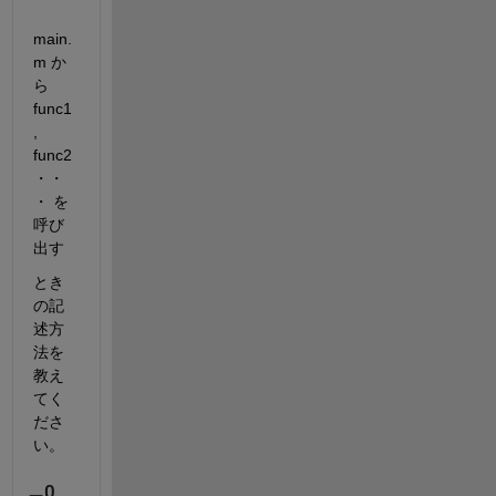
main.
m か
ら　
func1
, 
func2
・・
・ を
呼び
出す
とき
の記
述方
法を
教え
てく
ださ
い。
0