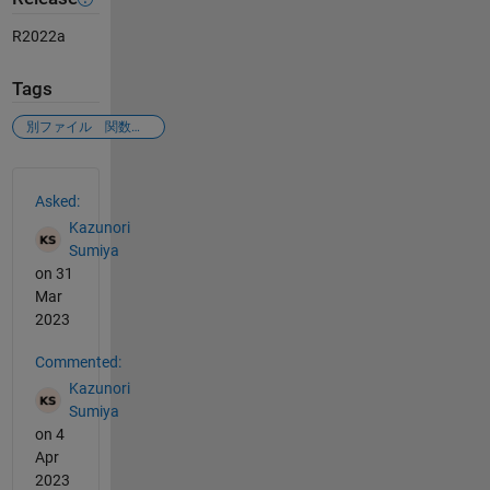
R2022a
Tags
別ファイル 関数呼び出し
See Also
Asked:
Kazunori
Sumiya
on 31
Mar
2023
Commented:
Kazunori
Sumiya
on 4
Apr
2023