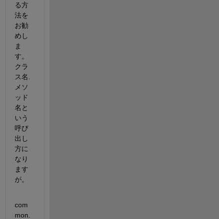
る方
法を
お勧
めし
ま
す。
クラ
ス名.
メソ
ッド
名と
いう
呼び
出し
方に
なり
ます
が。
com
mon.