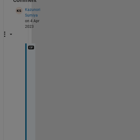
Comment
Kazunori
Sumiya
on 4 Apr
2023
回
答
あ
り
が
と
う
ご
ざ
い
ま
す
。