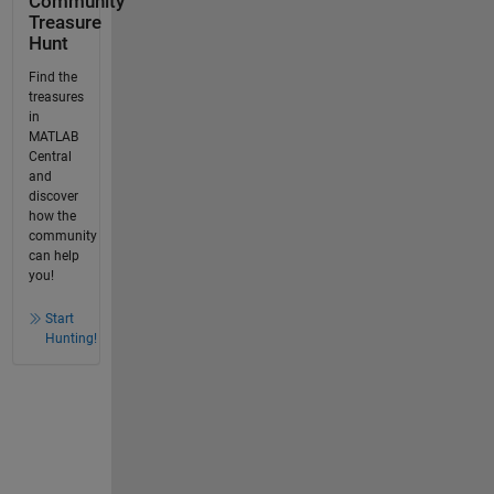
Community
Treasure
Hunt
Find the
treasures
in
MATLAB
Central
and
discover
how the
community
can help
you!
Start
Hunting!