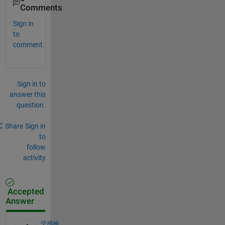
Comments
Sign in
to
comment.
Sign in to
answer this
question.
Share
Sign in
to
follow
activity
Accepted
Answer
交感神