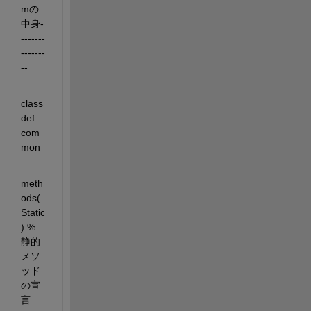
mの
中身-
-------
-------
--
class
def 
com
mon
meth
ods(
Static
) % 
静的
メソ
ッド
の宣
言