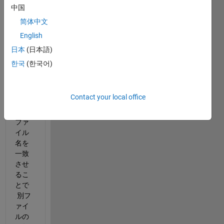
ァイ
中国
ルの
简体中文
関数
English
を呼
び出
日本
(日本語)
そう
한국
(한국어)
とし
たと
き、 
Contact your local office
 関数
名と
ファ
イル
名を
一致
させ
るこ
とで 
 別フ
ァイ
ルの