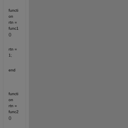
functi
on 
rtn = 
func1
()
rtn = 
1;
end
functi
on 
rtn = 
func2
()