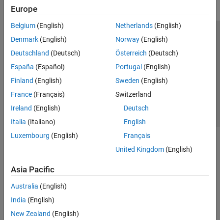
Europe
Belgium
(English)
Netherlands
(English)
Trust Center
Trademarks
Privacy Policy
Preventing Piracy
Denmark
(English)
Norway
(English)
Application Status
Contact Us
Deutschland
(Deutsch)
Österreich
(Deutsch)
© 1994-2026 The MathWorks, Inc.
España
(Español)
Portugal
(English)
Finland
(English)
Sweden
(English)
Select a Web S
Benelux
France
(Français)
Switzerland
Ireland
(English)
Deutsch
Italia
(Italiano)
English
Luxembourg
(English)
Français
United Kingdom
(English)
Asia Pacific
Australia
(English)
India
(English)
New Zealand
(English)