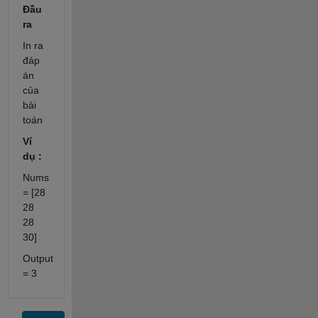
Đầu
ra
In ra
đáp
án
của
bài
toán
Ví
dụ :
Nums
= [28
28
28
30]
Output
=
3