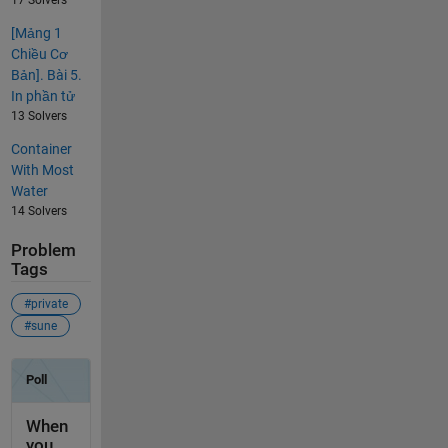
17 Solvers
[Mảng 1
Chiều Cơ
Bản]. Bài 5.
In phần tử
13 Solvers
Container
With Most
Water
14 Solvers
Problem
Tags
#private
#sune