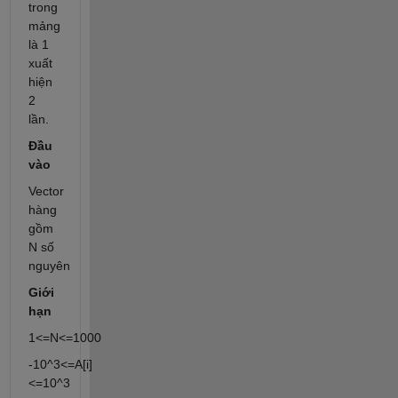
trong
mảng
là 1
xuất
hiện
2
lần.
Đầu
vào
Vector
hàng
gồm
N số
nguyên
Giới
hạn
1<=N<=1000
-10^3<=A[i]
<=10^3