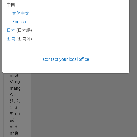
mảng
中国
của
简体中文
bạn
English
có
bao
日本
(日本語)
nhiêu
한국
(한국어)
số có
cùng
giá
Contact your local office
trị
nhỏ
nhất.
Ví dụ
mảng
A =
{1, 2,
1, 3,
5} thì
số
nhỏ
nhất