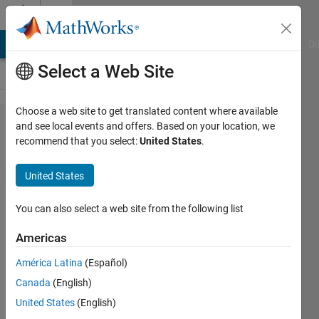
Skip to content
Cody
MATLAB Answers
File Exchange
Cody
AI Chat Playground
Di
Select a Web Site
Choose a web site to get translated content where available
Problem
and see local events and offers. Based on your location, we
recommend that you select:
United States
.
61161.
[Mảng 1
United States
Chiều
Cơ
You can also select a web site from the following list
Bản].
Americas
Bài 3.
América Latina
(Español)
Số nhỏ
Canada
(English)
nhất
United States
(English)