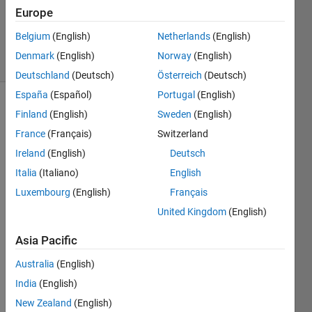
Europe
Sune
26
Belgium
(English)
Netherlands
(English)
solvers
Denmark
(English)
Norway
(English)
0 likes
Deutschland
(Deutsch)
Österreich
(Deutsch)
España
(Español)
Portugal
(English)
Finland
(English)
Sweden
(English)
Cho
France
(Français)
Switzerland
mảng
Ireland
(English)
Deutsch
số
Italia
(Italiano)
English
nguyên
A[]
Luxembourg
(English)
Français
gồm
United Kingdom
(English)
N
phần
Asia Pacific
tử,
hãy
Australia
(English)
đếm
India
(English)
xem
New Zealand
(English)
trong