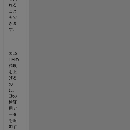
れる
こと
もで
きま
す。
②LS
TMの
精度
を上
げる
の
に、
③の
検証
用デ
ータ
を追
加す