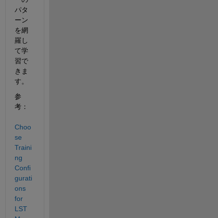
パタ
ーン
を網
羅し
て学
習で
きま
す。
参
考：
Choo
se 
Traini
ng 
Confi
gurati
ons 
for 
LST