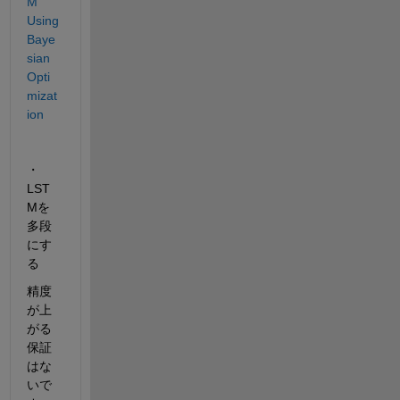
M 
Using 
Baye
sian 
Opti
mizat
ion
・
LST
Mを
多段
にす
る
精度
が上
がる
保証
はな
いで