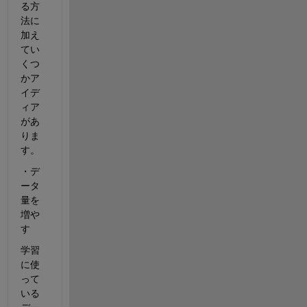
る方
法に
加え
てい
くつ
かア
イデ
ィア
があ
りま
す。
・デ
ータ
量を
増や
す
学習
に使
って
いる