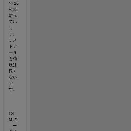
で 
20 
% 
弱
離れ
てい
ま
す。
テス
トデ
ータ
も精
度は
良く
ない
で
す。
LST
M 
の
コー