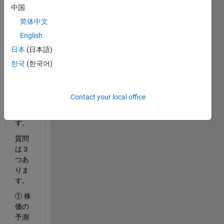
株価
中国
予測
简体中文
を通
English
して 
LST
日本
(日本語)
M 
に
한국
(한국어)
つい
て勉
強し
Contact your local office
てい
ま
す。
質問
は３
つあ
りま
す。
① 株
価の
予測