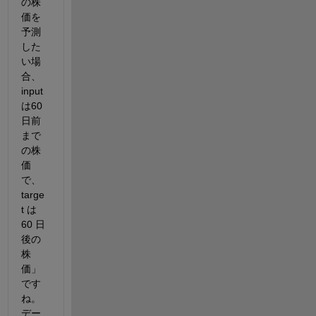
の株
価を
予測
した
い場
合、
input 
は60
日前
まで
の株
価
で、
targe
t は 
60 日
後の
株
価」
です
ね。
デー