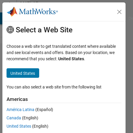
Skip to content
MATLAB
Answers
MATLAB Answers
File Exchange
Cody
AI Chat Playground
Di
Select a Web Site
Choose a web site to get translated content where available
LSTM の
and see local events and offers. Based on your location, we
recommend that you select:
United States
.
予測精度
を上げる
United States
方法
How to
You can also select a web site from the following list
increase
Americas
LSTM
América Latina
(Español)
prediction
Canada
(English)
accuracy
United States
(English)
?