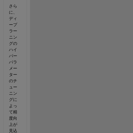
さら
に、
ディ
ープ
ラー
ニン
グの
ハイ
パー
パラ
メー
ター
のチ
ュー
ニン
グに
よっ
て精
度向
上が
見込