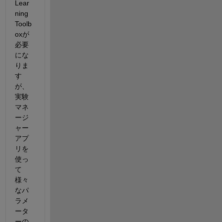
Lear
ning 
Toolb
oxが
必要
にな
りま
す
が、
実験
マネ
ージ
ャー
アプ
リを
使っ
て
様々
なパ
ラメ
ータ
ーの