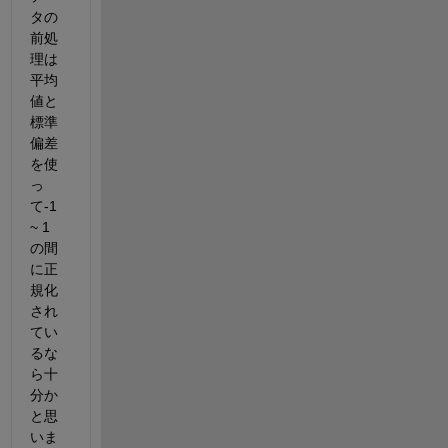
タの
前処
理は
平均
値と
標準
偏差
を使
っ
て-1 
~ 1 
の間
に正
規化
され
てい
るな
ら十
分か
と思
いま