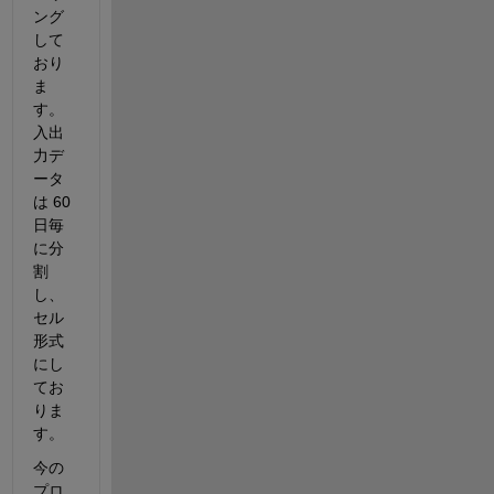
ング
して
おり
ま
す。
入出
力デ
ータ
は 
60 
日毎
に分
割
し、
セル
形式
にし
てお
りま
す。
今の
プロ