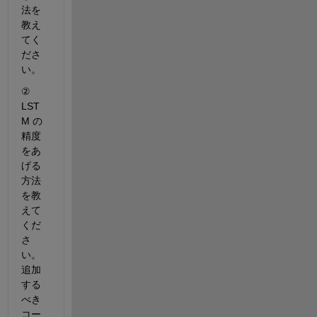
法を
教え
てく
ださ
い。
② 
LST
M 
の
精度
をあ
げる
方法
を教
えて
くだ
さ
い。
追加
する
べき
コー