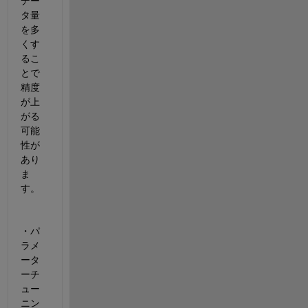
デー
タ量
を多
くす
るこ
とで
精度
が上
がる
可能
性が
あり
ま
す。
・パ
ラメ
ータ
ーチ
ュー
ニン