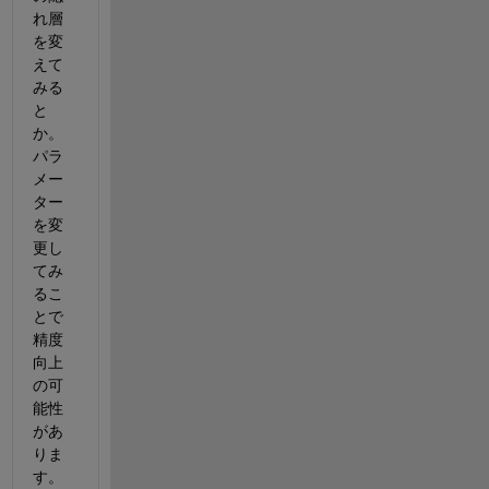
れ層
を変
えて
みる
と
か。
パラ
メー
ター
を変
更し
てみ
るこ
とで
精度
向上
の可
能性
があ
りま
す。