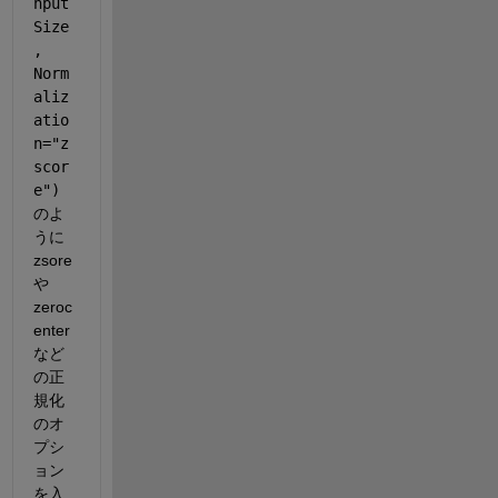
nput
Size
, 
Norm
aliz
atio
n="z
scor
e")
のよ
うに
zsore
や
zeroc
enter 
など
の正
規化
のオ
プシ
ョン
を入