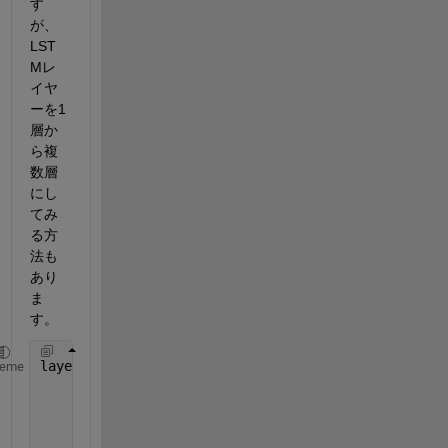
す
が、
LST
Mレ
イヤ
ーを1
層か
ら複
数層
にし
てみ
る方
法も
あり
ま
す。
layers = [ 
...
heme
    sequenceInputLayer(numFeatures)
...
        lstmLayer(numHiddenUnits,OutputMode=
"sequen
        fullyConnectedLayer(50)
...