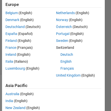
Europe
かなえ
Belgium
(English)
Netherlands
(English)
永井
Denmark
(English)
Norway
(English)
4 Oct
Deutschland
(Deutsch)
Österreich
(Deutsch)
2024
España
(Español)
Portugal
(English)
1 Answer
Answer
Finland
(English)
Sweden
(English)
Accepted
France
(Français)
Switzerland
Updated
Ireland
(English)
Deutsch
15 Oct 2024
Italia
(Italiano)
English
30 Views
(30 days)
Luxembourg
(English)
Français
United Kingdom
(English)
Show older
Asia Pacific
comments
Australia
(English)
India
(English)
New Zealand
(English)
私は