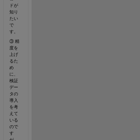
ドが
知り
たい
で
す。
③ 精
度を
上げ
るた
め
に、
検証
デー
タの
導入
を考
えて
いる
ので
す
が、