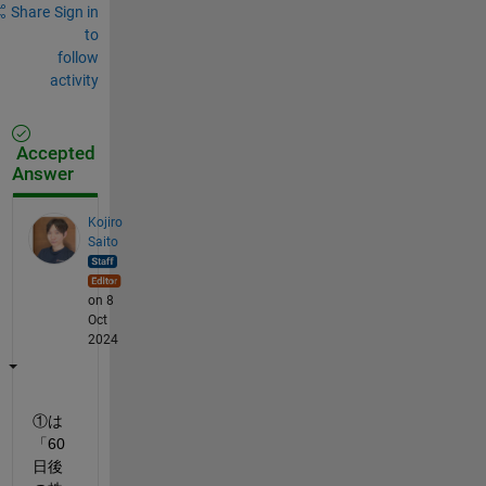
Share
Sign in
to
follow
activity
Accepted
Answer
Kojiro
Saito
on 8
Oct
2024
①は
「60 
日後