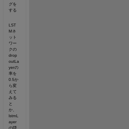
グを
する
LST
Mネ
ット
ワー
クの
drop
outLa
yerの
率を
0.5か
ら変
えて
みる
と
か、
lstmL
ayer
の隠