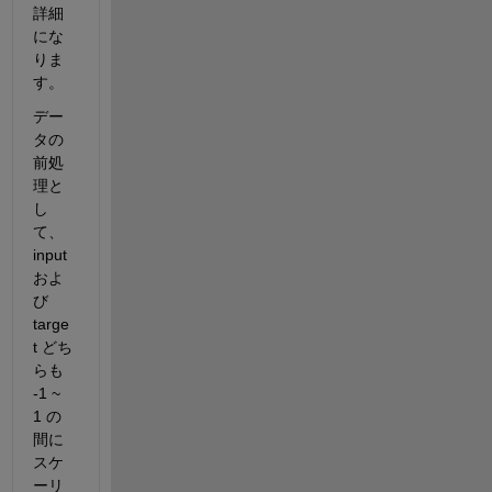
詳細
にな
りま
す。
デー
タの
前処
理と
し
て、
input 
およ
び 
targe
t 
どち
らも 
-1 ~ 
1 
の
間に
スケ
ーリ