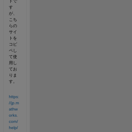
ドで
す
が、
こち
らの
サイ
トを
コピ
ペし
て使
用し
てお
りま
す。
https:
//jp.m
athw
orks.
com/
help/