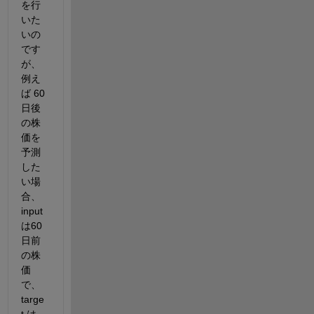
を行
いた
いの
です
が、
例え
ば 
60 
日後
の株
価を
予測
した
い場
合、
input 
は
60 
日前
の株
価
で、
targe