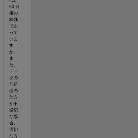
t 
は 
60 
日
後の
株価
であ
って
いま
す
か。
ま
た、
デー
タの
前処
理の
仕方
が不
適切
な場
合、
適切
な方