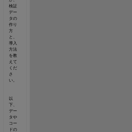
検証
デー
タの
作り
方
と、
導入
方法
を教
えて
くだ
さ
い。
以
下、
デー
タや
コー
ドの