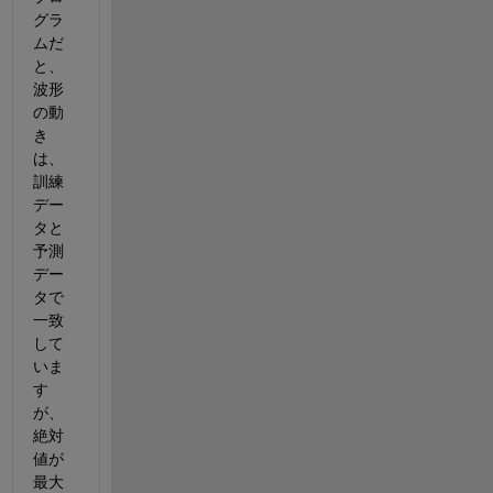
グラ
ムだ
と、
波形
の動
き
は、
訓練
デー
タと
予測
デー
タで
一致
して
いま
す
が、
絶対
値が
最大