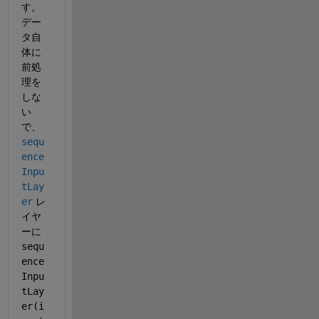
す。
デー
タ自
体に
前処
理を
しな
い
で、
sequ
ence
Inpu
tLay
er
 レ
イヤ
ーに
sequ
ence
Inpu
tLay
er(i