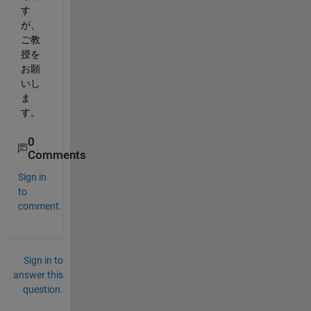
す
が、
ご教
授を
お願
いし
ま
す。
0
Comments
Sign in
to
comment.
Sign in to
answer this
question.