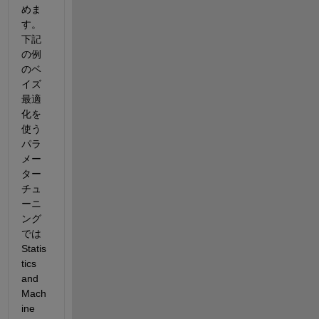
めま
す。
下記
の例
のベ
イズ
最適
化を
使う
パラ
メー
ター
チュ
ーニ
ング
では
Statis
tics 
and 
Mach
ine 