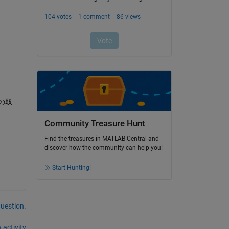
の取
Community Treasure Hunt
Find the treasures in MATLAB Central and
discover how the community can help you!
Start Hunting!
question.
 activity