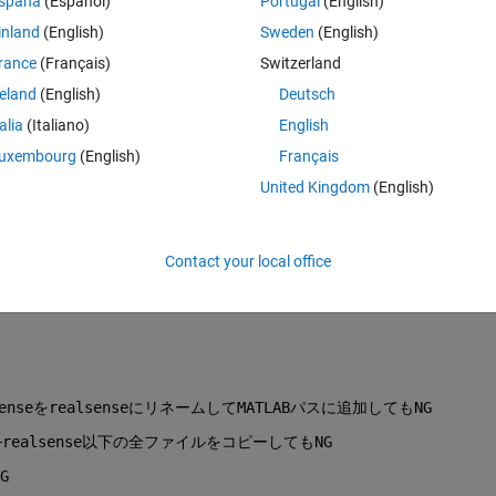
spaña
(Español)
Portugal
(English)
inland
(English)
Sweden
(English)
rance
(Français)
Switzerland
ん。
reland
(English)
Deutsch
talia
(Italiano)
English
uxembourg
(English)
Français
United Kingdom
(English)
Contact your local office
seをrealsenseにリネームしてMATLABパスに追加してもNG
ealsense以下の全ファイルをコピーしてもNG
G