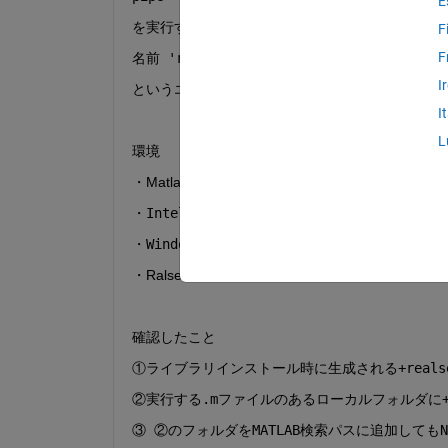
E
を実行すると、
F
F
名前 'realsense.pipeline' を解決できませ
I
というエラーが出ます。
I
L
環境
・Matlab R2022a
・Intel.RealSense.SDK-WIN10-2.53.1.4623
・Windows10パソコン
・
Ralsense D435
確認したこと
①ライブラリインストール時に生成される+realsen
②実行する.mファイルのあるローカルフォルダに+r
③ ②のフォルダをMATLAB検索パスに追加してもN