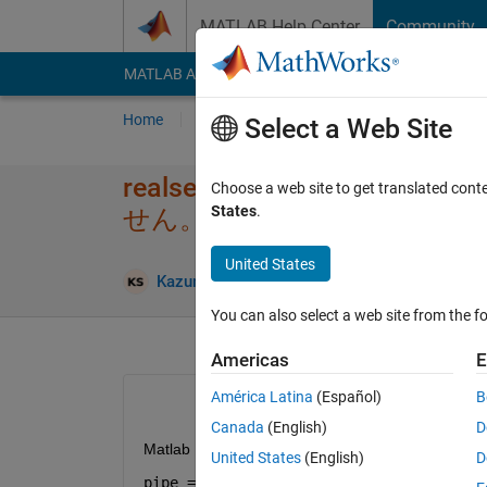
Skip to content
MATLAB Help Center
Community
MATLAB Answers
File Exchange
Cody
AI Cha
Home
Ask
Answer
Browse
MATLAB
Select a Web Site
realsenseと​​matlabの接続​エ
Choose a web site to get translated cont
States
.
せん。）
United States
Kazunori Sumiya
19 May 2023
1 Answer
You can also select a web site from the fo
Americas
E
América Latina
(Español)
B
Canada
(English)
D
Matlab R2022aと
Intel.RealSense.SDK-WIN10
United States
(English)
D
pipe = realsense.pipeline();