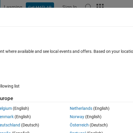
Learning
Sign In
Get MATLAB
t Playground
Discussions
Contests
Blogs
Post
More
 FAQs
More
​ラー（名前 'realsense.pipeline' を解決
ent where available and see local events and offers. Based on your locat
Updated 21 May 2023
2 Views (30 days)
llowing list
urope
elgium
(English)
Netherlands
(English)
0 votes
enmark
(English)
Norway
(English)
-2.53.1.4623
を使用してRalsenseD435を呼び出そうとして
eutschland
(Deutsch)
Österreich
(Deutsch)