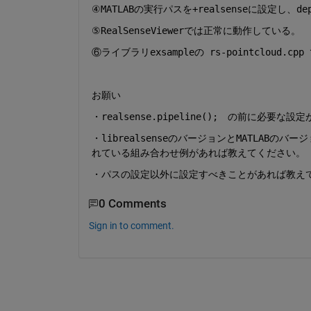
④MATLABの実行パスを+realsenseに設定し、dep
⑤RealSenseViewerでは正常に動作している。
⑥ライブラリexsampleの rs-pointcloud.
お願い
・realsense.pipeline();　の前に必要
・librealsenseのバージョンとMATLA
れている組み合わせ例があれば教えてください。
・パスの設定以外に設定すべきことがあれば教え
0 Comments
Sign in to comment.