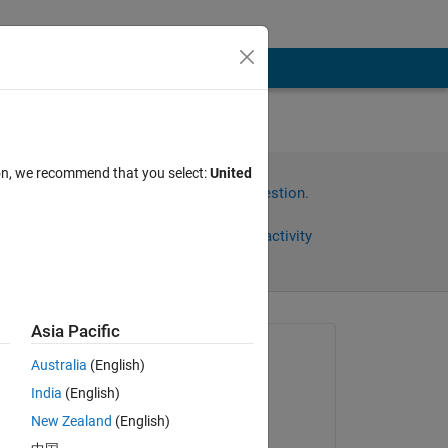
できま
ion, we recommend that you select:
United
Sign in to answer this question.
Share
Sign in to follow activity
Asia Pacific
Asked:
Australia
(English)
Kazunori Sumiya
India
(English)
on 19 May 2023
New Zealand
(English)
Answered: