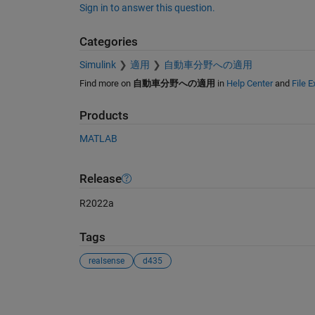
Sign in to answer this question.
Categories
Simulink
適用
自動車分野への適用
Find more on
自動車分野への適用
in
Help Center
and
File 
Products
MATLAB
Release
R2022a
Tags
realsense
d435
See Also