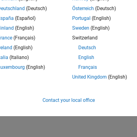
Deutschland
(Deutsch)
Österreich
(Deutsch)
España
(Español)
Portugal
(English)
inland
(English)
Sweden
(English)
rance
(Français)
Switzerland
reland
(English)
Deutsch
talia
(Italiano)
English
Luxembourg
(English)
Français
United Kingdom
(English)
Contact your local office