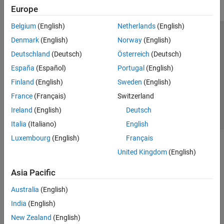
Europe
Belgium
(English)
Netherlands
(English)
Trust Center
Trademarks
Privacy Policy
Preventing Piracy
Denmark
(English)
Norway
(English)
Application Status
Contact Us
Deutschland
(Deutsch)
Österreich
(Deutsch)
© 1994-2026 The MathWorks, Inc.
España
(Español)
Portugal
(English)
Finland
(English)
Sweden
(English)
Select a Web S
Benelux
France
(Français)
Switzerland
Ireland
(English)
Deutsch
Italia
(Italiano)
English
Luxembourg
(English)
Français
United Kingdom
(English)
Asia Pacific
Australia
(English)
India
(English)
New Zealand
(English)