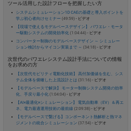
ツール活用した設計フローを把握したい方
システムシミュレーション1D CAEの基礎と導入ポイントを
学ぶ初心者向けセミナー
(49:59)
- ビデオ
【現場で使えるモデルベースデザイン】 パワエレ・モータ
ー駆動システムの開発効率化
(1:04:44)
- ビデオ
コンバーター制御のモデルベースデザイン ～ シミュレー
ション検討からマイコン実装まで ～
(34:18)
- ビデオ
次世代のパワエレシステム設計手法についての情報
をお求めの方
【次世代モビリティ電動化技術】 高付加価値を生む、シス
テム全体を俯瞰した上流設計とは
(31:16)
- ビデオ
【モデルベースで解決】 モーター制御システム開発の効率
化、手戻り最小化
(1:04:04)
- ビデオ
【AI×最適化×シミュレーション】 電気自動車（EV）＆再エ
ネ、電力最適運用技術の最前線
(2:09:38)
- ビデオ
【モデルベースで繋げる】コンポーネント熱解析と熱マネ
ジメントの統合シミュレーション
(37:54)
- ビデオ