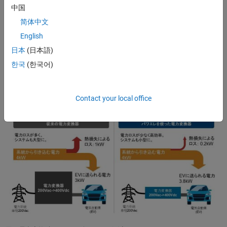
パワエレ技術を用いることで、電力変換器はより少ない電力変換損
中国
失で電力を所望の電圧・電流に変換することができます。仮に図の
简体中文
左側で示すようにパワエレ技術を使わずにEVへの充電器を作ったと
English
すると、電力ロスによりEVに送られる電力が減少し、変換時に発生
する熱を冷却する機構が必要になり設備が大型化してしまいます。
日本
(日本語)
図の右側に示すようにパワエレ技術を活用して電力変換損失を下げ
한국
(한국어)
ることでシステムの小型化を実現しながら、効率的に電力をEVに供
給することが可能になります。
Contact your local office