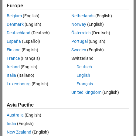
実効値100Vの電気が供給されていますが、スマートフォンを充電す
Europe
るには直流(DC: Direct Current)で直流電圧5Vの電気が必要です。こ
のときスマートフォンの充電に適した電圧と電流に変換を行ってい
Belgium
(English)
Netherlands
(English)
るのが電力変換器です。仮にスマートフォンに直接コンセントを繋
Denmark
(English)
Norway
(English)
いだとすると機器が故障し、人が感電する可能性があります。パワ
Deutschland
(Deutsch)
Österreich
(Deutsch)
ーエレクトロニクス技術によって電気を適切に変換することで、電
気機器を安全に利用することができます。
España
(Español)
Portugal
(English)
Finland
(English)
Sweden
(English)
France
(Français)
Switzerland
Ireland
(English)
Deutsch
Italia
(Italiano)
English
Luxembourg
(English)
Français
United Kingdom
(English)
Asia Pacific
Australia
(English)
図1: 電気エネルギーを適切な電力・電圧に変換
India
(English)
役割2：電力変換時のエネルギーロスの低減
New Zealand
(English)