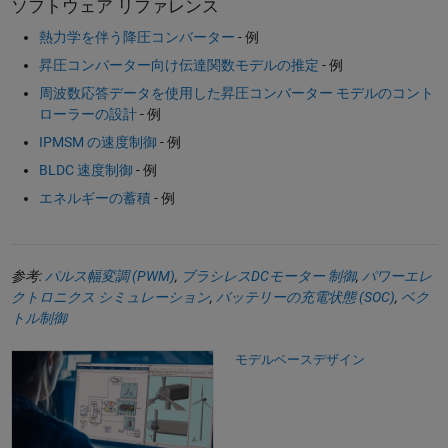
ソフトウェア リファレンス
熱力学を伴う降圧コンバーター
- 例
昇圧コンバーター向け伝達関数モデルの推定
- 例
周波数応答データを使用した昇圧コンバーター モデルのコント
ローラーの設計
- 例
IPMSM の速度制御
- 例
BLDC 速度制御
- 例
エネルギーの蓄積
- 例
参考:
パルス幅変調 (PWM)
,
ブラシレスDCモーター 制御
,
パワーエレ
クトロニクス シミュレーション
,
バッテリーの充電状態 (SOC)
,
ベク
トル制御
モデルベースデザイン