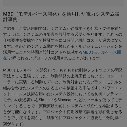
MBD（モデルベース開発）を活用した電力システム設
計事例
ご紹介した実活用例では、システムが達成すべき仕様・要件を満た
すように、システムの各要素を設計する必要があります。これらの
仕様要件を実機で全て検証するには時間と設計コストが過大になり
ます。そのためシステム動作を模したモデルとシミュレーションを
活用することで時間と設計コストを低減する
MBD (モデルベース開
発)
と呼ばれるアプローチが採用されることがあります。
MBD（モデルベース開発）は、もともとは制御ソフトウェアの開発
手法として登場しました。制御開発の上流工程において、コントロ
ーラーに実装する制御モデルと、制御対象となるプラントモデルを
組み合わせたシステムのふるまいを検証する手法です。パワーエレ
クトロニクス技術を用いたシステム設計においても制御・プラント
モデルの振る舞いをSimulinkやSimscapeなどのツールを使ってモデ
リングすることで、実機実験の前にシステムの成立性を検証するこ
とが可能になります。プロジェクト初期段階で課題を顕在化させる
ことで手戻りを減らし、結果的にプロジェクトに必要な工数削減に
繋がります。