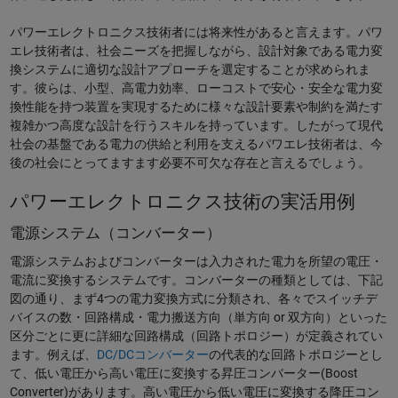
パワーエレクトロニクス技術者には将来性があると言えます。パワ
エレ技術者は、社会ニーズを把握しながら、設計対象である電力変
換システムに適切な設計アプローチを選定することが求められま
す。彼らは、小型、高電力効率、ローコストで安心・安全な電力変
換性能を持つ装置を実現するために様々な設計要素や制約を満たす
複雑かつ高度な設計を行うスキルを持っています。したがって現代
社会の基盤である電力の供給と利用を支えるパワエレ技術者は、今
後の社会にとってますます必要不可欠な存在と言えるでしょう。
パワーエレクトロニクス技術の実活用例
電源システム（コンバーター）
電源システムおよびコンバーターは入力された電力を所望の電圧・
電流に変換するシステムです。コンバーターの種類としては、下記
図の通り、まず4つの電力変換方式に分類され、各々でスイッチデ
バイスの数・回路構成・電力搬送方向（単方向 or 双方向）といった
区分ごとに更に詳細な回路構成（回路トポロジー）が定義されてい
ます。例えば、
DC/DCコンバーター
の代表的な回路トポロジーとし
て、低い電圧から高い電圧に変換する昇圧コンバーター(Boost
Converter)があります。高い電圧から低い電圧に変換する降圧コン