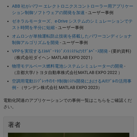
ABB 社がパワー エレクトロニクスコントローラー用アプリケー
ション制御ソフトウェアの開発を加速
- ユーザー事例
ゼネラルモーターズ、e-Drive システムのシミュレーションでテ
スト時間を半分に短縮
- ユーザー事例
オムロンが単独運転防止技術を搭載したパワーコンディショナ
制御アルゴリズムを開発
- ユーザー事例
VPPを実現するｴﾈﾙｷﾞｰﾏﾈｼﾞﾒﾝﾄｼｽﾃﾑのﾓﾃﾞﾙﾍﾞｰｽ開発
- (要約資料)
（株式会社ダイヘン MATLAB EXPO 2021）
物理モデルベース燃料電池システムシミュレーターの開発
-
（京都大学/トヨタ自動車株式会社MATLAB EXPO 2022 ）
空調用電動ｺﾝﾌﾟﾚｯｻのﾓｰﾀ制御ｼｽﾃﾑ開発におけるAIﾓﾃﾞﾙの活用事
例
- （サンデン株式会社 MATLAB EXPO 2023）
電動化関連のアプリケーションでの事例一覧はこちらをご確認くだ
さい。
著者