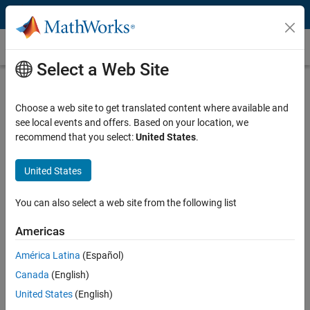
Skip to content
パワーエレクトロニクス
Select a Web Site
パワーエレクトロニクスとは？
Choose a web site to get translated content where available and
パワーエレクトロニクス（パワエレ）は、電力を適切な電圧や電流
see local events and offers. Based on your location, we
に変換する技術です。パワエレは「電力工学」「制御工学」「エレ
recommend that you select:
United States
.
クトロニクス（半導体工学）」の技術を組み合わせて電力変換を実
現します。この技術は家電製品、電気自動車、再生可能エネルギー
システムの設計、船舶や航空宇宙分野における製品の電動化にも貢
United States
献しています。パワエレの代表的な役割として、下記の２つが挙げ
られます。
You can also select a web site from the following list
役割１：電気エネルギーを適切な電力・電圧に変換
Americas
役割２：電力変換時のエネルギーロスの低減
América Latina
(Español)
Canada
(English)
役割１：電気エネルギーを適切な電力・電圧に変換
United States
(English)
日本の家庭用コンセントからは交流(AC: Alternating Current)で電圧