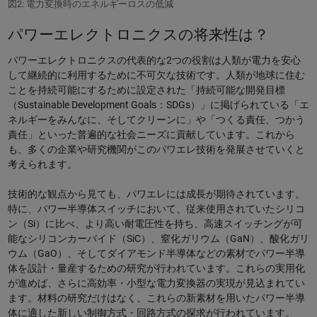
図2: 電力変換時のエネルギーロスの低減
パワーエレクトロニクスの将来性は？
パワーエレクトロニクスの代表的な2つの役割は人類が電力を安心
して継続的に利用するために不可欠な技術です。人類が地球に住む
ことを持続可能にするために設定された「持続可能な開発目標
（Sustainable Development Goals：SDGs）」に掲げられている「エ
ネルギーをみんなに、そしてクリーンに」や「つくる責任、つかう
責任」といった普遍的な社会ニーズに貢献しています。これから
も、多くの企業や研究機関がこのパワエレ技術を発展させていくと
考えられます。
技術的な観点から見ても、パワエレには成長が期待されています。
特に、パワー半導体スイッチにおいて、従来使用されていたシリコ
ン（Si）に比べ、より高い耐電圧性を持ち、高速スイッチングが可
能なシリコンカーバイド（SiC）、窒化ガリウム（GaN）、酸化ガリ
ウム（GaO）、そしてダイアモンド半導体などの素材でパワー半導
体を設計・量産するための研究が行われています。これらの実用化
が進めば、さらに高効率・小型な電力変換器の実現が見込まれてい
ます。材料の研究だけはなく、これらの新素材を用いたパワー半導
体に適した新しい制御方式・回路方式の探求が行われています。