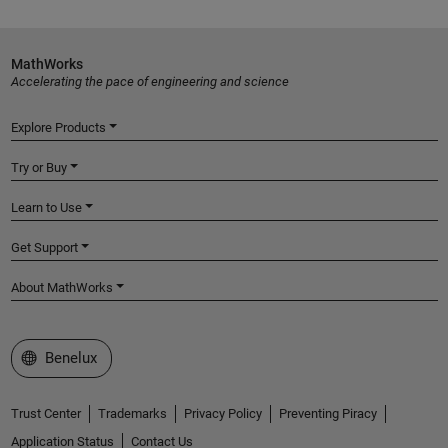
MathWorks
Accelerating the pace of engineering and science
Explore Products
Try or Buy
Learn to Use
Get Support
About MathWorks
Select a Web Site
Benelux
Trust Center
Trademarks
Privacy Policy
Preventing Piracy
Application Status
Contact Us