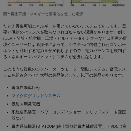
図7: 再生可能エネルギーと蓄電池を使った電源
たとえ再生可能エネルギーを用いていないシステムであっても、需
要と供給のバランスを取らなければならない課題があります。例え
ばEV・船舶・航空機・工場・ビル・データセンターなどは周囲の環
境やユーザーによる操作によって、システムに内包されたコンポー
ネントが利用する電力量が変化しますので、電力バランスを統制す
るエネルギーマネジメントシステムが必要になります。
このような複数のコンバーターやモーター駆動システム、蓄電シス
テムを組み合わせた大型の製品例として、以下の製品があります。
電気自動車(EV)
マイクログリッドシステム
仮想同期発電機
系統連系装置（パワーコンディショナ、ソリッドステート変圧
器など）
電力系統機器(STATCOM(静止型無効電力補償装置)、HVDC（高