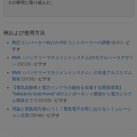
スの研究に取り組んだ。
例および使用方法
降圧コンバーター向けの PID コントローラーの調整
(6:31)
- ビ
デオ
BMS（バッテリーマネジメントシステム)のモデルベースデザイ
ン
(32:23)
- ビデオ
BMS（バッテリーマネジメントシステム）の先進アルゴリズム
開発
(29:35)
- ビデオ
【電気自動車と電力インフラの融合を加速する開発環境】
”Vehicle to Grid/Home” xEVコンポーネント開発から電力システ
ム構築まで
(1:02:05)
- ビデオ
理論と実践両方身につく！電気電子分野におけるシミュレーシ
ョン活用
(29:46)
- ビデオ